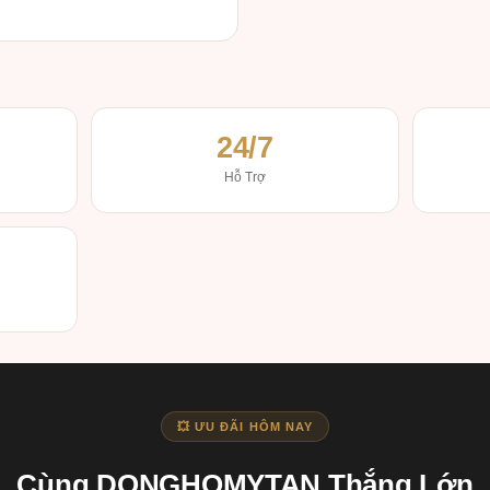
24/7
Hỗ Trợ
💥 ƯU ĐÃI HÔM NAY
Cùng DONGHOMYTAN Thắng Lớn