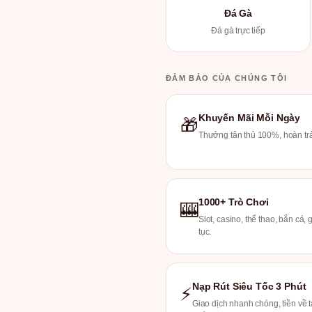
Đá Gà
Đá gà trực tiếp
ĐẢM BẢO CỦA CHÚNG TÔI
Khuyến Mãi Mỗi Ngày
🎁
Thưởng tân thủ 100%, hoàn trả
1000+ Trò Chơi
🎰
Slot, casino, thể thao, bắn cá
tục.
Nạp Rút Siêu Tốc 3 Phút
⚡
Giao dịch nhanh chóng, tiền về t