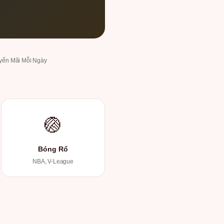
yến Mãi Mỗi Ngày
🏐
Bóng Rổ
NBA, V-League