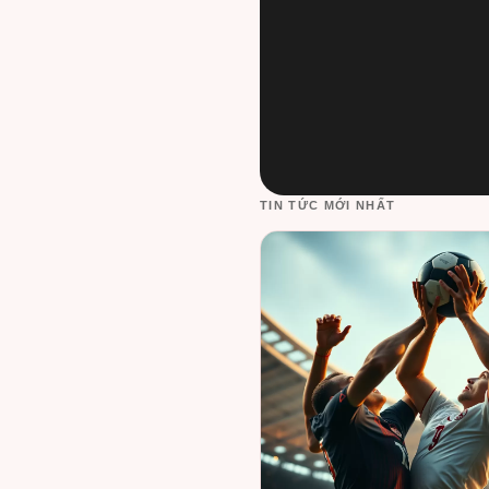
TIN TỨC MỚI NHẤT