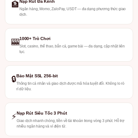
Nạp Rút Đa Kênh
🏦
Ngân hàng, Momo, ZaloPay, USDT — đa dạng phương thức giao
dịch.
1000+ Trò Chơi
🎰
Slot, casino, thể thao, bắn cá, game bài — đa dạng, cập nhật liên
tục.
Bảo Mật SSL 256-bit
🔒
Thông tin cá nhân và giao dịch được mã hóa tuyệt đối. Không lo rò
rỉ dữ liệu.
Nạp Rút Siêu Tốc 3 Phút
⚡
Giao dịch nhanh chóng, tiền về tài khoản trong vòng 3 phút. Hỗ trợ
nhiều ngân hàng và ví điện tử.