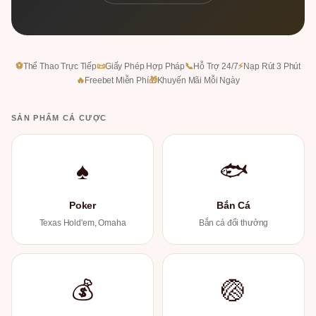
⚽
Thể Thao Trực Tiếp
📜
Giấy Phép Hợp Pháp
📞
Hỗ Trợ 24/7
⚡
Nạp Rút 3 Phút
🔥
Freebet Miễn Phí
🎁
Khuyến Mãi Mỗi Ngày
SẢN PHẨM CÁ CƯỢC
♠
🐟
Poker
Bắn Cá
Texas Hold'em, Omaha
Bắn cá đổi thưởng
💰
🏐