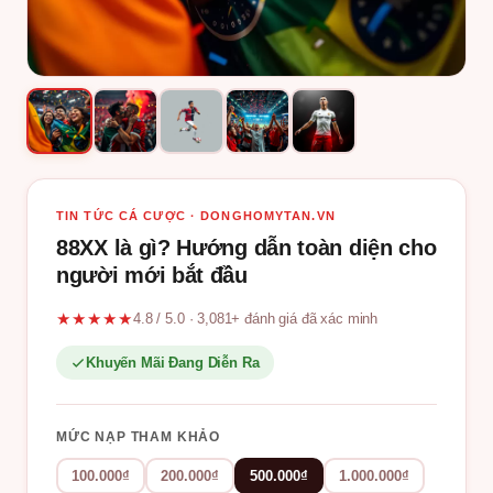
TIN TỨC CÁ CƯỢC · DONGHOMYTAN.VN
88XX là gì? Hướng dẫn toàn diện cho
người mới bắt đầu
★★★★★
4.8 / 5.0 · 3,081+ đánh giá đã xác minh
Khuyến Mãi Đang Diễn Ra
MỨC NẠP THAM KHẢO
100.000₫
200.000₫
500.000₫
1.000.000₫