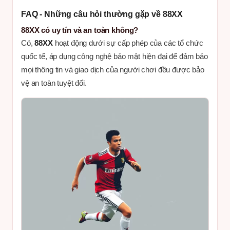
FAQ - Những câu hỏi thường gặp về 88XX
88XX có uy tín và an toàn không?
Có,
88XX
hoạt động dưới sự cấp phép của các tổ chức
quốc tế, áp dụng công nghệ bảo mật hiện đại để đảm bảo
mọi thông tin và giao dịch của người chơi đều được bảo
vệ an toàn tuyệt đối.