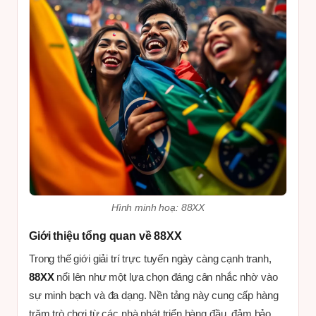
Hình minh hoạ: 88XX
Giới thiệu tổng quan về 88XX
Trong thế giới giải trí trực tuyến ngày càng cạnh tranh,
88XX
nổi lên như một lựa chọn đáng cân nhắc nhờ vào
sự minh bạch và đa dạng. Nền tảng này cung cấp hàng
trăm trò chơi từ các nhà phát triển hàng đầu, đảm bảo