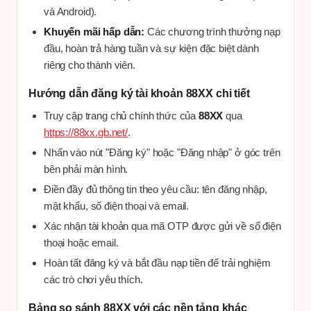
và Android).
Khuyến mãi hấp dẫn:
Các chương trình thưởng nạp
đầu, hoàn trả hàng tuần và sự kiện đặc biệt dành
riêng cho thành viên.
Hướng dẫn đăng ký tài khoản 88XX chi tiết
Truy cập trang chủ chính thức của
88XX
qua
https://88xx.gb.net/
.
Nhấn vào nút "Đăng ký" hoặc "Đăng nhập" ở góc trên
bên phải màn hình.
Điền đầy đủ thông tin theo yêu cầu: tên đăng nhập,
mật khẩu, số điện thoại và email.
Xác nhận tài khoản qua mã OTP được gửi về số điện
thoại hoặc email.
Hoàn tất đăng ký và bắt đầu nạp tiền để trải nghiệm
các trò chơi yêu thích.
Bảng so sánh 88XX với các nền tảng khác