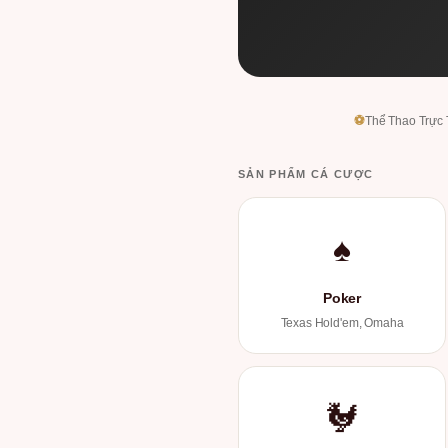
⚽
Thể Thao Trực 
SẢN PHẨM CÁ CƯỢC
♠
Poker
Texas Hold'em, Omaha
🐓