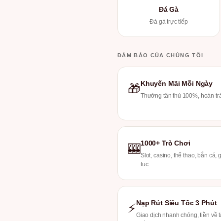
Đá Gà
Đá gà trực tiếp
ĐẢM BẢO CỦA CHÚNG TÔI
Khuyến Mãi Mỗi Ngày
🎁
Thưởng tân thủ 100%, hoàn trả
1000+ Trò Chơi
🎰
Slot, casino, thể thao, bắn cá
tục.
Nạp Rút Siêu Tốc 3 Phút
⚡
Giao dịch nhanh chóng, tiền về t