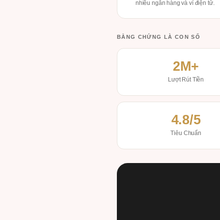
nhiều ngân hàng và ví điện tử.
BẰNG CHỨNG LÀ CON SỐ
2M+
Lượt Rút Tiền
4.8/5
Tiêu Chuẩn