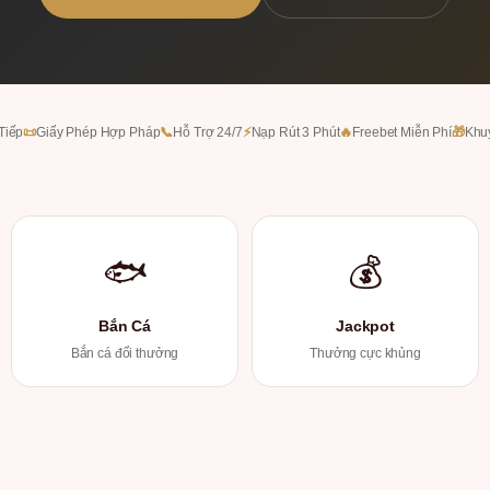
Tiếp
📜
Giấy Phép Hợp Pháp
📞
Hỗ Trợ 24/7
⚡
Nạp Rút 3 Phút
🔥
Freebet Miễn Phí
🎁
Khu
🐟
💰
Bắn Cá
Jackpot
Bắn cá đổi thưởng
Thưởng cực khủng