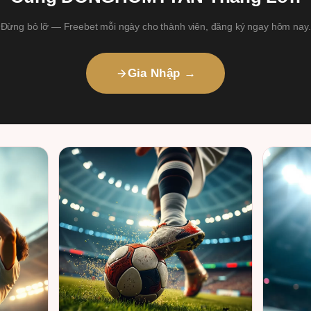
Đừng bỏ lỡ — Freebet mỗi ngày cho thành viên, đăng ký ngay hôm nay.
Gia Nhập →