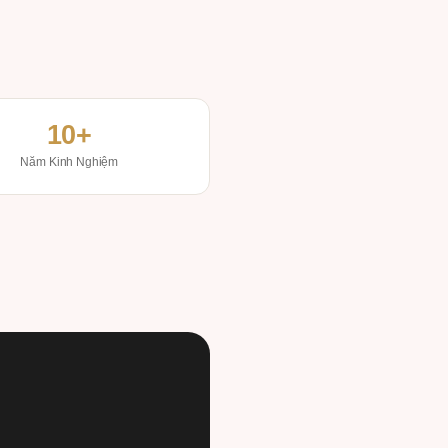
10+
Năm Kinh Nghiệm