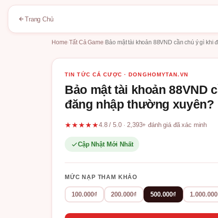
Trang Chủ
Home
›
Tất Cả Game
›
Bảo mật tài khoản 88VND cần chú ý gì khi
TIN TỨC CÁ CƯỢC · DONGHOMYTAN.VN
Bảo mật tài khoản 88VND cầ
đăng nhập thường xuyên?
★★★★★
4.8 / 5.0 · 2,393+ đánh giá đã xác minh
Cập Nhật Mới Nhất
MỨC NẠP THAM KHẢO
100.000₫
200.000₫
500.000₫
1.000.000