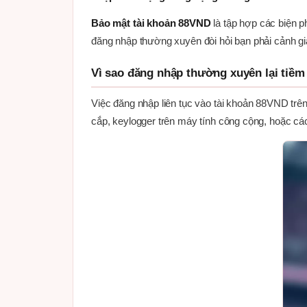
Bảo mật tài khoản 88VND
là tập hợp các biện ph
đăng nhập thường xuyên đòi hỏi bạn phải cảnh gi
Vì sao đăng nhập thường xuyên lại tiềm 
Việc đăng nhập liên tục vào tài khoản 88VND trên
cắp, keylogger trên máy tính công cộng, hoặc cá