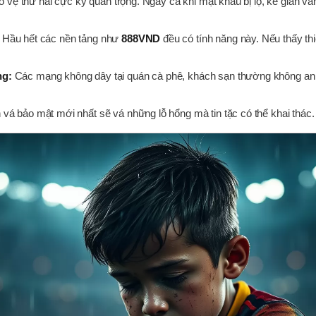
o vệ thứ hai cực kỳ quan trọng. Ngay cả khi mật khẩu bị lộ, kẻ gian
Hầu hết các nền tảng như
888VND
đều có tính năng này. Nếu thấy thi
ng:
Các mạng không dây tại quán cà phê, khách sạn thường không an t
vá bảo mật mới nhất sẽ vá những lỗ hổng mà tin tặc có thể khai thác.