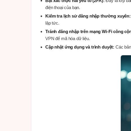
Bật xác thực hai yếu tố (2FA):
Đây là lớp bả
điện thoại của bạn.
Kiểm tra lịch sử đăng nhập thường xuyên:
lập tức.
Tránh đăng nhập trên mạng Wi-Fi công cộ
VPN để mã hóa dữ liệu.
Cập nhật ứng dụng và trình duyệt:
Các bản 