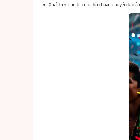
Xuất hiện các lệnh rút tiền hoặc chuyển khoản