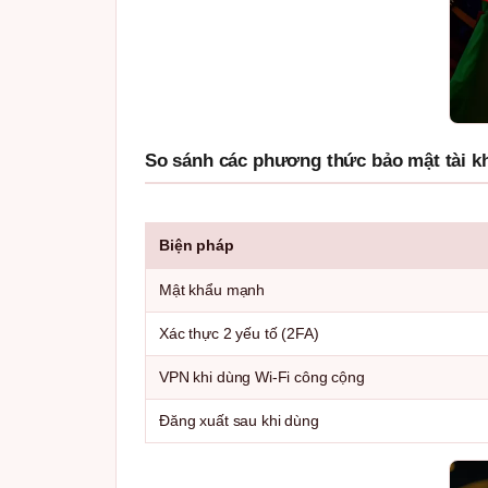
So sánh các phương thức bảo mật tài k
Biện pháp
Mật khẩu mạnh
Xác thực 2 yếu tố (2FA)
VPN khi dùng Wi-Fi công cộng
Đăng xuất sau khi dùng