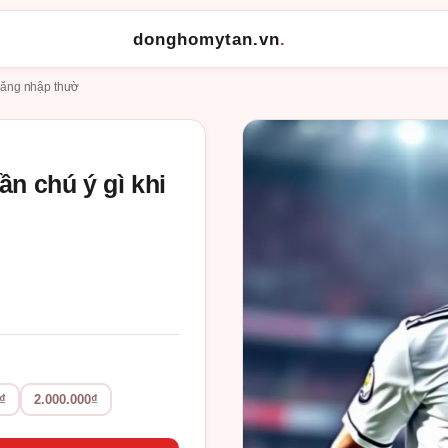
donghomytan.vn
.
 đăng nhập thườ
n chú ý gì khi
₫
2.000.000₫