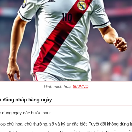
Hình minh hoạ:
888VND
hi đăng nhập hàng ngày
 áp dụng ngay các bước sau:
ợp chữ hoa, chữ thường, số và ký tự đặc biệt. Tuyệt đối không dùng l