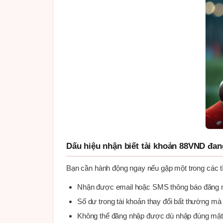
Dấu hiệu nhận biết tài khoản 88VND đa
Bạn cần hành động ngay nếu gặp một trong các t
Nhận được email hoặc SMS thông báo đăng nhậ
Số dư trong tài khoản thay đổi bất thường mà 
Không thể đăng nhập được dù nhập đúng mật k