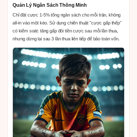
Quản Lý Ngân Sách Thông Minh
Chỉ đặt cược 1-5% tổng ngân sách cho mỗi trận, không
all-in vào một kèo. Sử dụng chiến thuật "cược gấp thếp"
có kiểm soát: tăng gấp đôi tiền cược sau mỗi lần thua,
nhưng dừng lại sau 3 lần thua liên tiếp để bảo toàn vốn.