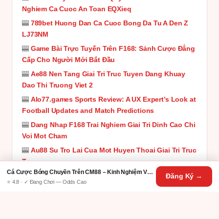
Nghiem Ca Cuoc An Toan EQXieq
🎰
789bet Huong Dan Ca Cuoc Bong Da Tu A Den Z
LJ73NM
🎰
Game Bài Trực Tuyến Trên F168: Sảnh Cược Đẳng
Cấp Cho Người Mới Bắt Đầu
🎰
Ae88 Nen Tang Giai Tri Truc Tuyen Dang Khuay
Dao Thi Truong Viet 2
🎰
Alo77.games Sports Review: A UX Expert’s Look at
Football Updates and Match Predictions
🎰
Dang Nhap F168 Trai Nghiem Giai Tri Dinh Cao Chi
Voi Mot Cham
🎰
Au88 Su Tro Lai Cua Mot Huyen Thoai Giai Tri Truc
Tuyen
Cá Cược Bóng Chuyền Trên CM88 – Kinh Nghiệm Và Chiến Lược Thắng Lớn
Đăng Ký →
⭐ 4.8 · ✓ Đang Chơi — Odds Cao
© 2026 donghomytan.vn — Nhà Cái Uy Tín
Contact
·
Chính Sách Giao Dịch
·
Chính Sách Hoàn Trả
·
Chính Sách Bảo