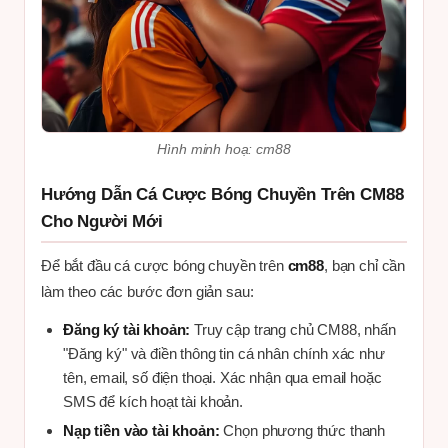
Hình minh hoạ: cm88
Hướng Dẫn Cá Cược Bóng Chuyền Trên CM88
Cho Người Mới
Để bắt đầu cá cược bóng chuyền trên
cm88
, bạn chỉ cần
làm theo các bước đơn giản sau:
Đăng ký tài khoản:
Truy cập trang chủ CM88, nhấn
"Đăng ký" và điền thông tin cá nhân chính xác như
tên, email, số điện thoại. Xác nhận qua email hoặc
SMS để kích hoạt tài khoản.
Nạp tiền vào tài khoản:
Chọn phương thức thanh