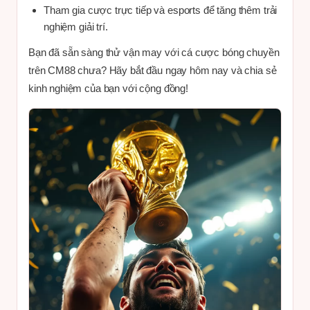
Tham gia cược trực tiếp và esports để tăng thêm trải
nghiệm giải trí.
Bạn đã sẵn sàng thử vận may với cá cược bóng chuyền
trên CM88 chưa? Hãy bắt đầu ngay hôm nay và chia sẻ
kinh nghiệm của bạn với cộng đồng!