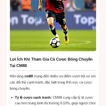
Lợi Ích Khi Tham Gia Cá Cược Bóng Chuyền
Tại CM88
Nền tảng
cm88
mang đến nhiều ưu điểm vượt trội so với
các đối thủ cạnh tranh, đặc biệt trong lĩnh vực cá cược
bóng chuyền:
Tỷ lệ cược cạnh tranh:
CM88 cung cấp tỷ lệ cược
cao hơn trung bình thị trường 5-10%, giúp người chơi