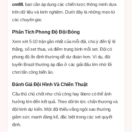
cm88
, bạn cần áp dụng các chiến lược thông minh dựa
trên dữ liệu và kinh nghiệm. Dưới đây là những mẹo từ
các chuyên gia:
Phân Tích Phong Độ Đội Bóng
Xem xét 5-10 trận gần nhất của mỗi đội, chú ý đến tỷ lệ
thắng, số set thua, và điểm trung bình mỗi set. Đội có
phong độ ổn định thường dễ dự đoán hơn. Ví dụ, đội
tuyển Brazil thường áp đảo ở các giải đấu lớn nhờ lối
chơi tấn công biến ảo.
Đánh Giá Đội Hình Và Chiến Thuật
Cầu thủ chủ chốt như chủ công hay libero có thể ảnh
hưởng lớn đến kết quả. Theo dõi tin tức chấn thương và
đội hình dự kiến. Một đội thiếu vắng ngôi sao thường
giảm sức mạnh đáng kể, đặc biệt trong các set quyết
định.