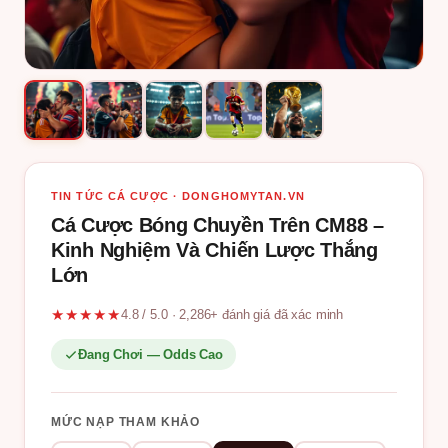
TIN TỨC CÁ CƯỢC · DONGHOMYTAN.VN
Cá Cược Bóng Chuyền Trên CM88 –
Kinh Nghiệm Và Chiến Lược Thắng
Lớn
★★★★★
4.8 / 5.0 · 2,286+ đánh giá đã xác minh
Đang Chơi — Odds Cao
MỨC NẠP THAM KHẢO