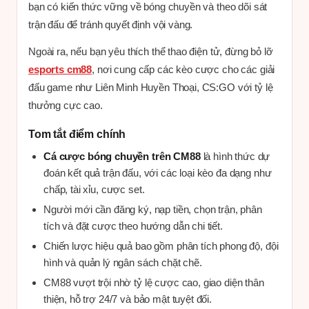
bạn có kiến thức vững về bóng chuyền và theo dõi sát
trận đấu để tránh quyết định vội vàng.
Ngoài ra, nếu bạn yêu thích thể thao điện tử, đừng bỏ lỡ
esports cm88
, nơi cung cấp các kèo cược cho các giải
đấu game như Liên Minh Huyền Thoại, CS:GO với tỷ lệ
thưởng cực cao.
Tom tắt điểm chính
Cá cược bóng chuyền trên CM88
là hình thức dự
đoán kết quả trận đấu, với các loại kèo đa dạng như
chấp, tài xỉu, cược set.
Người mới cần đăng ký, nạp tiền, chọn trận, phân
tích và đặt cược theo hướng dẫn chi tiết.
Chiến lược hiệu quả bao gồm phân tích phong độ, đội
hình và quản lý ngân sách chặt chẽ.
CM88 vượt trội nhờ tỷ lệ cược cao, giao diện thân
thiện, hỗ trợ 24/7 và bảo mật tuyệt đối.