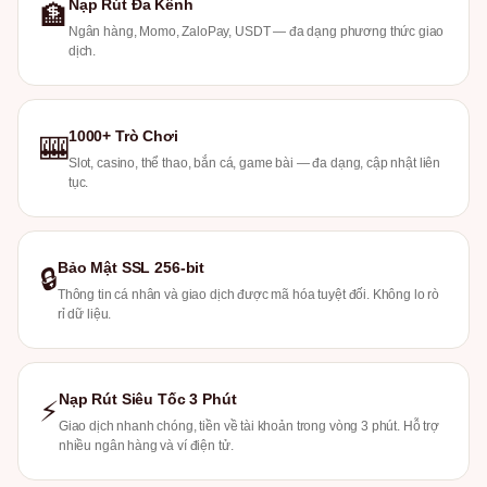
Nạp Rút Đa Kênh
🏦
Ngân hàng, Momo, ZaloPay, USDT — đa dạng phương thức giao
dịch.
1000+ Trò Chơi
🎰
Slot, casino, thể thao, bắn cá, game bài — đa dạng, cập nhật liên
tục.
Bảo Mật SSL 256-bit
🔒
Thông tin cá nhân và giao dịch được mã hóa tuyệt đối. Không lo rò
rỉ dữ liệu.
Nạp Rút Siêu Tốc 3 Phút
⚡
Giao dịch nhanh chóng, tiền về tài khoản trong vòng 3 phút. Hỗ trợ
nhiều ngân hàng và ví điện tử.