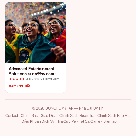
Advanced Entertainment
Solutions at go99sv.com: A
Practical Look Before You
★★★★★
4.8 · 3262+ lượt xem
Play
Xem Chi Tiết →
© 2026 DONGHOMYTAN — Nhà Cái Uy Tín
Contact
·
Chính Sách Giao Dịch
·
Chính Sách Hoàn Trả
·
Chính Sách Bảo Mật
·
Điều Khoản Dịch Vụ
·
Tra Cứu Vé
·
Tất Cả Game
·
Sitemap