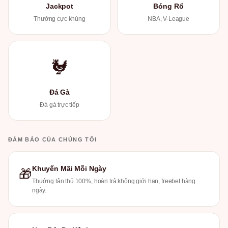
Jackpot
Bóng Rổ
Thưởng cực khủng
NBA, V-League
🐓
Đá Gà
Đá gà trực tiếp
ĐẢM BẢO CỦA CHÚNG TÔI
Khuyến Mãi Mỗi Ngày
🎁
Thưởng tân thủ 100%, hoàn trả không giới hạn, freebet hàng
ngày.