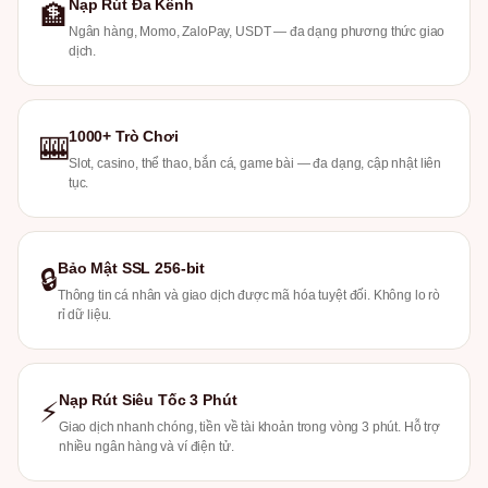
Nạp Rút Đa Kênh
🏦
Ngân hàng, Momo, ZaloPay, USDT — đa dạng phương thức giao
dịch.
1000+ Trò Chơi
🎰
Slot, casino, thể thao, bắn cá, game bài — đa dạng, cập nhật liên
tục.
Bảo Mật SSL 256-bit
🔒
Thông tin cá nhân và giao dịch được mã hóa tuyệt đối. Không lo rò
rỉ dữ liệu.
Nạp Rút Siêu Tốc 3 Phút
⚡
Giao dịch nhanh chóng, tiền về tài khoản trong vòng 3 phút. Hỗ trợ
nhiều ngân hàng và ví điện tử.