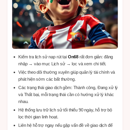
Kiểm tra lịch sử nạp rút tại
On68
rất đơn giản: đăng
nhập → vào mục Lịch sử → lọc và xem chi tiết.
Việc theo dõi thường xuyên giúp quản lý tài chính và
phát hiện sớm các bất thường.
Các trạng thái giao dịch gồm: Thành công, Đang xử lý
và Thất bại, mỗi trạng thái cần có hướng xử lý khác
nhau.
Hệ thống lưu trữ lịch sử tối thiểu 90 ngày, hỗ trợ bộ
lọc thời gian linh hoạt.
Liên hệ hỗ trợ ngay nếu gặp vấn đề về giao dịch để