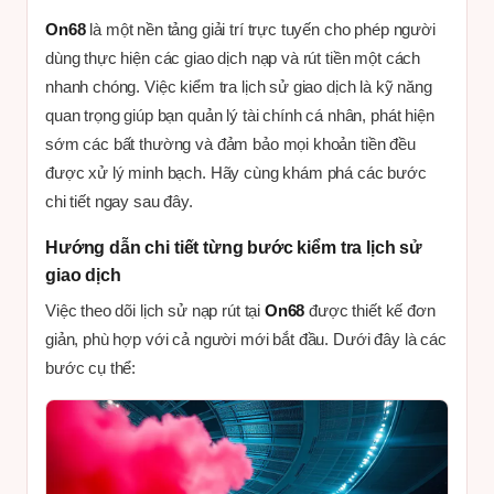
On68
là một nền tảng giải trí trực tuyến cho phép người
dùng thực hiện các giao dịch nạp và rút tiền một cách
nhanh chóng. Việc kiểm tra lịch sử giao dịch là kỹ năng
quan trọng giúp bạn quản lý tài chính cá nhân, phát hiện
sớm các bất thường và đảm bảo mọi khoản tiền đều
được xử lý minh bạch. Hãy cùng khám phá các bước
chi tiết ngay sau đây.
Hướng dẫn chi tiết từng bước kiểm tra lịch sử
giao dịch
Việc theo dõi lịch sử nạp rút tại
On68
được thiết kế đơn
giản, phù hợp với cả người mới bắt đầu. Dưới đây là các
bước cụ thể: