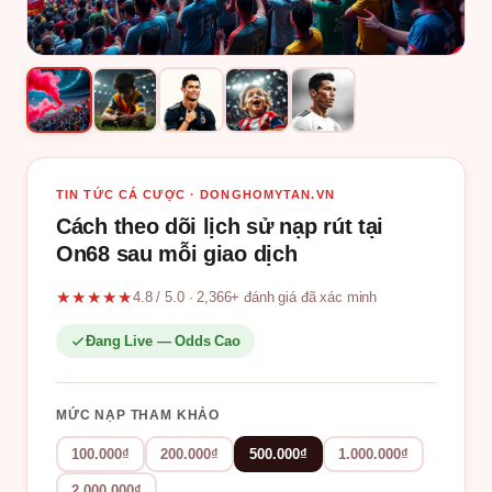
TIN TỨC CÁ CƯỢC · DONGHOMYTAN.VN
Cách theo dõi lịch sử nạp rút tại
On68 sau mỗi giao dịch
★★★★★
4.8 / 5.0 · 2,366+ đánh giá đã xác minh
Đang Live — Odds Cao
MỨC NẠP THAM KHẢO
100.000₫
200.000₫
500.000₫
1.000.000₫
2.000.000₫