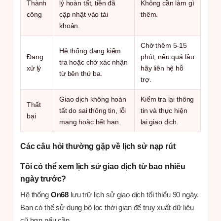
Thành
lý hoàn tất, tiền đã
Không cần làm gì
công
cập nhật vào tài
thêm.
khoản.
Chờ thêm 5-15
Hệ thống đang kiểm
Đang
phút, nếu quá lâu
tra hoặc chờ xác nhận
xử lý
hãy liên hệ hỗ
từ bên thứ ba.
trợ.
Giao dịch không hoàn
Kiểm tra lại thông
Thất
tất do sai thông tin, lỗi
tin và thực hiện
bại
mạng hoặc hết hạn.
lại giao dịch.
Các câu hỏi thường gặp về lịch sử nạp rút
Tôi có thể xem lịch sử giao dịch từ bao nhiêu
ngày trước?
Hệ thống
On68
lưu trữ lịch sử giao dịch tối thiểu 90 ngày.
Bạn có thể sử dụng bộ lọc thời gian để truy xuất dữ liệu
cũ hơn nếu cần.