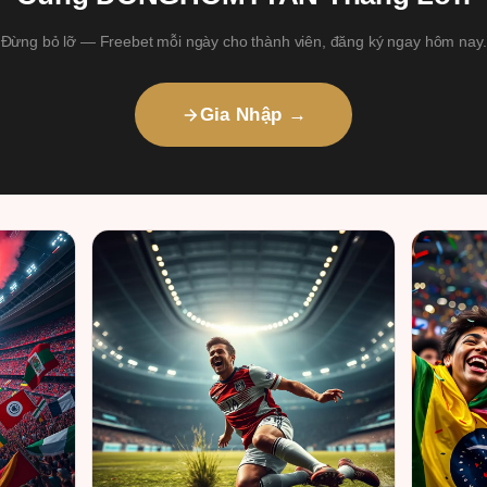
Đừng bỏ lỡ — Freebet mỗi ngày cho thành viên, đăng ký ngay hôm nay.
Gia Nhập →