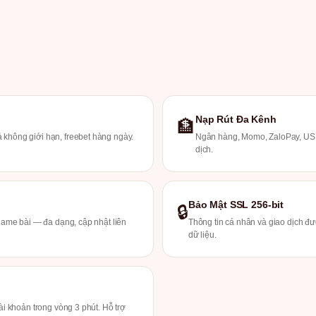
Nạp Rút Đa Kênh
🏦
 không giới hạn, freebet hàng ngày.
Ngân hàng, Momo, ZaloPay, US
dịch.
Bảo Mật SSL 256-bit
🔒
, game bài — đa dạng, cập nhật liên
Thông tin cá nhân và giao dịch đượ
dữ liệu.
ài khoản trong vòng 3 phút. Hỗ trợ