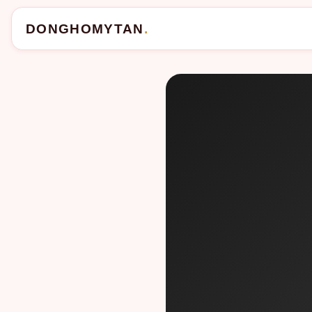
DONGHOMYTAN
.