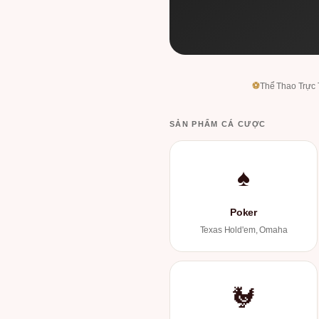
⚽
Thể Thao Trực 
SẢN PHẨM CÁ CƯỢC
♠
Poker
Texas Hold'em, Omaha
🐓