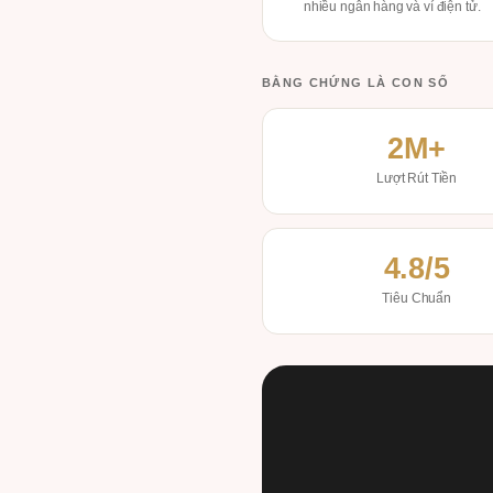
nhiều ngân hàng và ví điện tử.
BẰNG CHỨNG LÀ CON SỐ
2M+
Lượt Rút Tiền
4.8/5
Tiêu Chuẩn