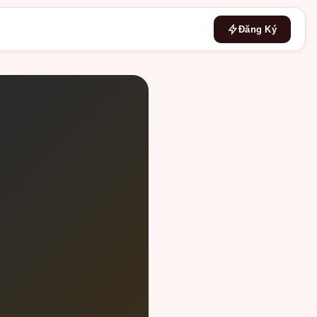
Đăng Ký