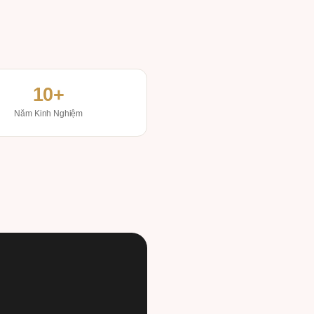
10+
Năm Kinh Nghiệm