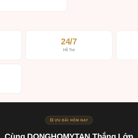
24/7
Hỗ Trợ
💥 ƯU ĐÃI HÔM NAY
Cùng DONGHOMYTAN Thắng Lớn