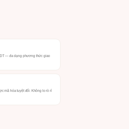
DT — đa dạng phương thức giao
c mã hóa tuyệt đối. Không lo rò rỉ