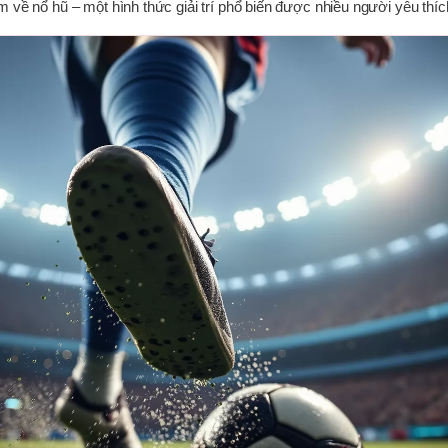
hêm về nổ hũ – một hình thức giải trí phổ biến được nhiều người yêu thíc