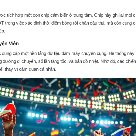
c tích hợp một con chip cảm biến ở trung tâm. Chip này ghi lại mọi c
 trong việc xác định thời điểm bóng rời chân cầu thủ, mà còn cung c
ếp.
yện Viên
cung cấp một nền tảng dữ liệu đám mây chuyên dụng. Hệ thống này c
g đường di chuyển, số lần tăng tốc, và bản đồ nhiệt. Nhờ đó, các chiến
 tế, thay vì cảm quan cá nhân.