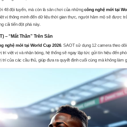
ới 48 đội tuyển, mà còn là sân chơi của những
công nghệ mới tại Wo
iệt vị thông minh đến dữ liệu thời gian thực, người hâm mộ sẽ được t
 cải tiến đột phá này.
) – “Mắt Thần” Trên Sân
ng nghệ mới tại World Cup 2026
. SAOT sử dụng 12 camera theo dõi 
trí việt vị và nhận bóng, hệ thống sẽ ngay lập tức gửi tín hiệu đến phòn
trí của các cầu thủ, giúp đưa ra quyết định cuối cùng mà không làm gi