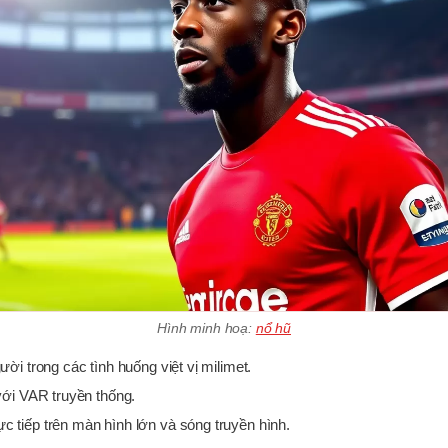
Hình minh hoạ:
nổ hũ
ời trong các tình huống việt vị milimet.
với VAR truyền thống.
 tiếp trên màn hình lớn và sóng truyền hình.