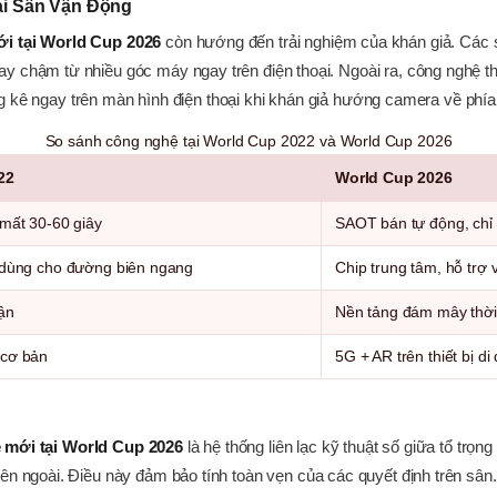
i Sân Vận Động
i tại World Cup 2026
còn hướng đến trải nghiệm của khán giả. Các 
y chậm từ nhiều góc máy ngay trên điện thoại. Ngoài ra, công nghệ 
hống kê ngay trên màn hình điện thoại khi khán giả hướng camera về phía
So sánh công nghệ tại World Cup 2022 và World Cup 2026
22
World Cup 2026
mất 30-60 giây
SAOT bán tự động, chỉ 
 dùng cho đường biên ngang
Chip trung tâm, hỗ trợ 
ận
Nền tảng đám mây thời
 cơ bản
5G + AR trên thiết bị di
 mới tại World Cup 2026
là hệ thống liên lạc kỹ thuật số giữa tổ trọn
ên ngoài. Điều này đảm bảo tính toàn vẹn của các quyết định trên sâ