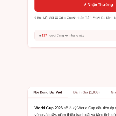
⚡ Nhận Thưởng
🔒 Bảo Mật SSL
🎰 Odds Cao
🔄 Hoàn Trả 1.5%
💳 Đa Kênh 
🔥
137
người đang xem trang này
Nội Dung Bài Viết
Đánh Giá (1,836)
Gi
World Cup 2026
sẽ là kỳ World Cup đầu tiên áp d
vòng vài giây, giảm thiểu tranh cãi và tăng tính c