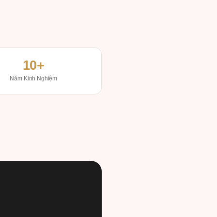
10+
Năm Kinh Nghiệm