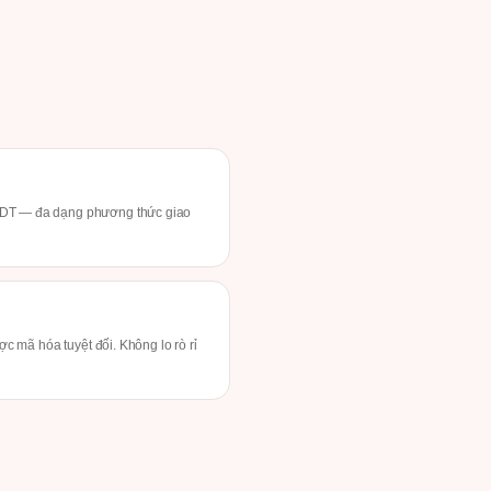
DT — đa dạng phương thức giao
c mã hóa tuyệt đối. Không lo rò rỉ