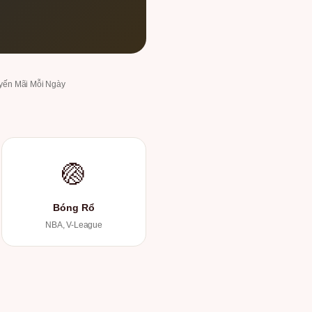
yến Mãi Mỗi Ngày
🏐
Bóng Rổ
NBA, V-League