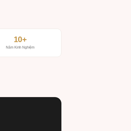
10+
Năm Kinh Nghiệm