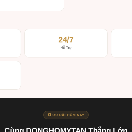
24/7
Hỗ Trợ
💥 ƯU ĐÃI HÔM NAY
Cùng DONGHOMYTAN Thắng Lớn