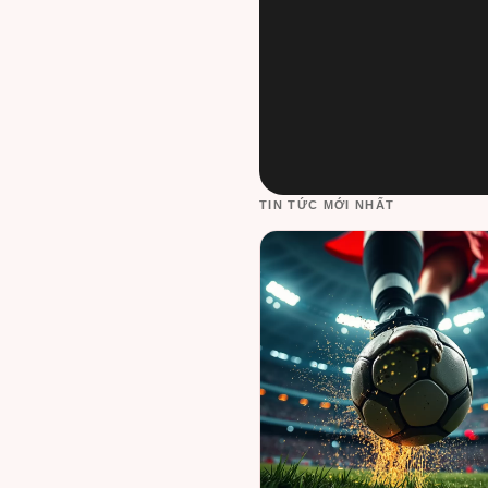
TIN TỨC MỚI NHẤT