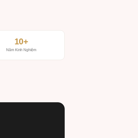
10+
Năm Kinh Nghiệm