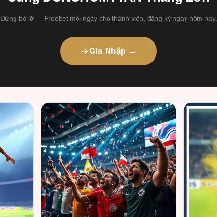
Đừng bỏ lỡ — Freebet mỗi ngày cho thành viên, đăng ký ngay hôm nay.
Gia Nhập →