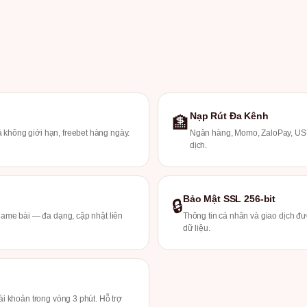
Nạp Rút Đa Kênh
🏦
 không giới hạn, freebet hàng ngày.
Ngân hàng, Momo, ZaloPay, US
dịch.
Bảo Mật SSL 256-bit
🔒
, game bài — đa dạng, cập nhật liên
Thông tin cá nhân và giao dịch đượ
dữ liệu.
ài khoản trong vòng 3 phút. Hỗ trợ