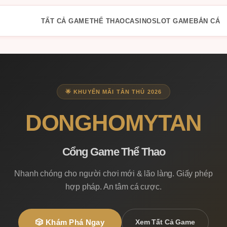
TẤT CẢ GAME
THỂ THAO
CASINO
SLOT GAME
BẮN CÁ
🌟 KHUYẾN MÃI TÂN THỦ 2026
DONGHOMYTAN
Cổng Game Thể Thao
Nhanh chóng cho người chơi mới & lão làng. Giấy phép
hợp pháp. An tâm cá cược.
🎲 Khám Phá Ngay
Xem Tất Cả Game