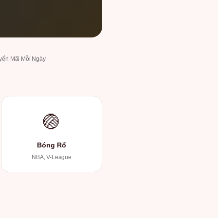
yến Mãi Mỗi Ngày
🏐
Bóng Rổ
NBA, V-League