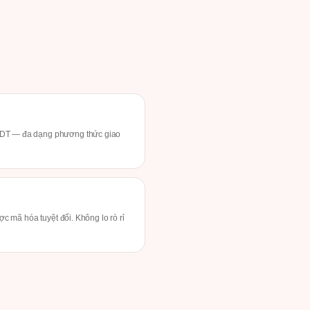
DT — đa dạng phương thức giao
c mã hóa tuyệt đối. Không lo rò rỉ