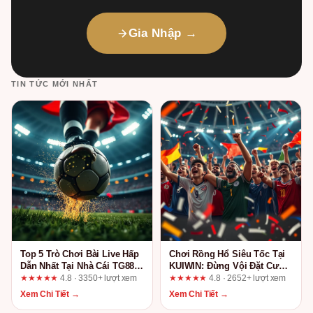
Gia Nhập →
TIN TỨC MỚI NHẤT
Top 5 Trò Chơi Bài Live Hấp
Chơi Rồng Hổ Siêu Tốc Tại
Dẫn Nhất Tại Nhà Cái TG88:
KUIWIN: Đừng Vội Đặt Cược
Góc Nhìn Trải Nghiệm Người
Khi Chưa Kiểm Tra Những
★★★★★
4.8 · 3350+ lượt xem
★★★★★
4.8 · 2652+ lượt xem
Dùng
Điều Này
Xem Chi Tiết →
Xem Chi Tiết →