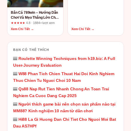
Bắn Cá 789win – Hướng Dẫn
Chơi Và Mẹo Thắng Lớn Cho
Người Mới
★★★★★
4.8 · 1884+ lượt xem
Xem Chi Tiết →
Xem Chi Tiết →
BẠN CÓ THỂ THÍCH
🎰
Roulette Winning Techniques from h19.biz: A Full
User-Journey Evaluation
🎰
W88 Phan Tich Chien Thuat Hai Doi Kinh Nghiem
Thuc Chien Tu Nguoi Choi 10 Nam
🎰
Qs88 Nap Rut Tien Nhanh Chong An Toan Trai
Nghiem Ca Cuoc Dang Cap 2025
🎰
Người thích game bài nên chọn sản phẩm nào tại
MM88? Kinh nghiệm 10 năm từ dân chơi
🎰
Hi88 La Gi Huong Dan Chi Tiet Cho Nguoi Moi Bat
Dau AS7HPf