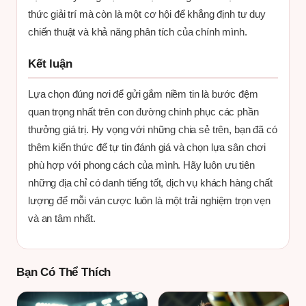
thức giải trí mà còn là một cơ hội để khẳng định tư duy
chiến thuật và khả năng phân tích của chính mình.
Kết luận
Lựa chọn đúng nơi để gửi gắm niềm tin là bước đệm
quan trọng nhất trên con đường chinh phục các phần
thưởng giá trị. Hy vọng với những chia sẻ trên, bạn đã có
thêm kiến thức để tự tin đánh giá và chọn lựa sân chơi
phù hợp với phong cách của mình. Hãy luôn ưu tiên
những địa chỉ có danh tiếng tốt, dịch vụ khách hàng chất
lượng để mỗi ván cược luôn là một trải nghiệm trọn vẹn
và an tâm nhất.
Bạn Có Thể Thích