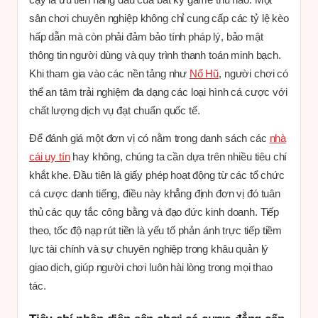
sân chơi chuyên nghiệp không chỉ cung cấp các tỷ lệ kèo
hấp dẫn mà còn phải đảm bảo tính pháp lý, bảo mật
thông tin người dùng và quy trình thanh toán minh bạch.
Khi tham gia vào các nền tảng như
Nổ Hũ
, người chơi có
thể an tâm trải nghiệm đa dạng các loại hình cá cược với
chất lượng dịch vụ đạt chuẩn quốc tế.
Để đánh giá một đơn vị có nằm trong danh sách các
nhà
cái uy tín
hay không, chúng ta cần dựa trên nhiều tiêu chí
khắt khe. Đầu tiên là giấy phép hoạt động từ các tổ chức
cá cược danh tiếng, điều này khẳng định đơn vị đó tuân
thủ các quy tắc công bằng và đạo đức kinh doanh. Tiếp
theo, tốc độ nạp rút tiền là yếu tố phản ánh trực tiếp tiềm
lực tài chính và sự chuyên nghiệp trong khâu quản lý
giao dịch, giúp người chơi luôn hài lòng trong mọi thao
tác.