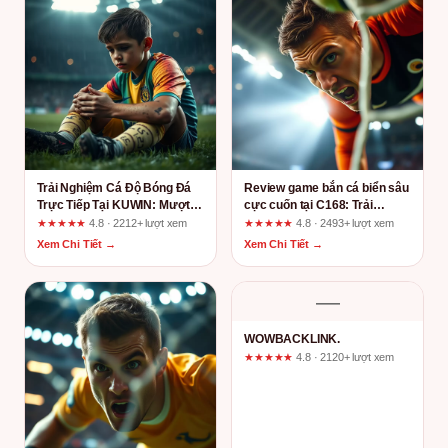
Trải Nghiệm Cá Độ Bóng Đá
Review game bắn cá biển sâu
Trực Tiếp Tại KUWIN: Mượt
cực cuốn tại C168: Trải
Thật Hay Chỉ Là Lời Quảng
nghiệm từ góc nhìn chuyên
★★★★★
4.8 · 2212+ lượt xem
★★★★★
4.8 · 2493+ lượt xem
Cáo?
gia UX
Xem Chi Tiết →
Xem Chi Tiết →
—
WOWBACKLINK.
★★★★★
4.8 · 2120+ lượt xem