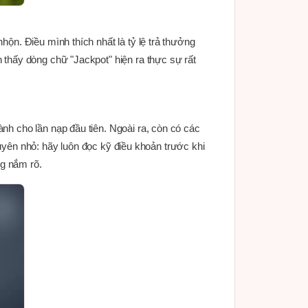
n. Điều mình thích nhất là tỷ lệ trả thưởng
hấy dòng chữ "Jackpot" hiện ra thực sự rất
 cho lần nạp đầu tiên. Ngoài ra, còn có các
uyên nhỏ: hãy luôn đọc kỹ điều khoản trước khi
ng nắm rõ.