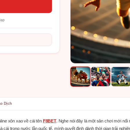
Nạp
ao Dịch
ine xôn xao về cái tên
F8BET
. Nghe nói đây là một sân chơi mới nổi 
hà cái trong nước lẫn quốc tế, mình quyết định dành thời gian trải ngh