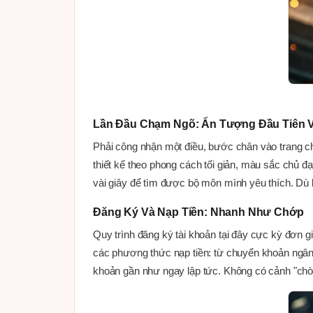
Lần Đầu Chạm Ngõ: Ấn Tượng Đầu Tiên V
Phải công nhận một điều, bước chân vào trang c
thiết kế theo phong cách tối giản, màu sắc chủ đ
vài giây để tìm được bộ môn mình yêu thích. Dù bạ
Đăng Ký Và Nạp Tiền: Nhanh Như Chớp
Quy trình đăng ký tài khoản tại đây cực kỳ đơn g
các phương thức nạp tiền: từ chuyển khoản ngân 
khoản gần như ngay lập tức. Không có cảnh "chờ x