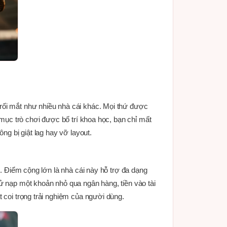
rối mắt như nhiều nhà cái khác. Mọi thứ được
 mục trò chơi được bố trí khoa học, bạn chỉ mất
ng bị giật lag hay vỡ layout.
. Điểm cộng lớn là nhà cái này hỗ trợ đa dạng
ử nạp một khoản nhỏ qua ngân hàng, tiền vào tài
 coi trọng trải nghiệm của người dùng.