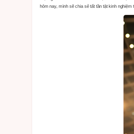
hôm nay, mình sẽ chia sẻ tất tần tật kinh nghiệm