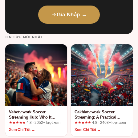
Gia Nhập →
TIN TỨC MỚI NHẤT
Vebotv.work Soccer
Cakhiatv.work Soccer
Streaming Hub: Who It
Streaming: A Practical
Works For and Who Should
Review of Who It Fits and
★★★★★
4.8 · 2052+ lượt xem
★★★★★
4.8 · 2408+ lượt xem
Look Elsewhere
Who Should Skip It
Xem Chi Tiết →
Xem Chi Tiết →