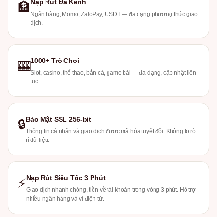
Nạp Rút Đa Kênh
🏦
Ngân hàng, Momo, ZaloPay, USDT — đa dạng phương thức giao
dịch.
1000+ Trò Chơi
🎰
Slot, casino, thể thao, bắn cá, game bài — đa dạng, cập nhật liên
tục.
Bảo Mật SSL 256-bit
🔒
Thông tin cá nhân và giao dịch được mã hóa tuyệt đối. Không lo rò
rỉ dữ liệu.
Nạp Rút Siêu Tốc 3 Phút
⚡
Giao dịch nhanh chóng, tiền về tài khoản trong vòng 3 phút. Hỗ trợ
nhiều ngân hàng và ví điện tử.