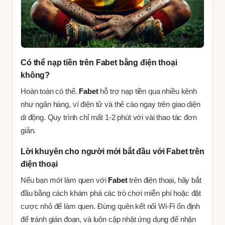
Có thể nạp tiền trên Fabet bằng điện thoại
không?
Hoàn toàn có thể.
Fabet
hỗ trợ nạp tiền qua nhiều kênh
như ngân hàng, ví điện tử và thẻ cào ngay trên giao diện
di động. Quy trình chỉ mất 1-2 phút với vài thao tác đơn
giản.
Lời khuyên cho người mới bắt đầu với Fabet trên
điện thoại
Nếu bạn mới làm quen với
Fabet
trên điện thoại, hãy bắt
đầu bằng cách khám phá các trò chơi miễn phí hoặc đặt
cược nhỏ để làm quen. Đừng quên kết nối Wi-Fi ổn định
để tránh gián đoạn, và luôn cập nhật ứng dụng để nhận