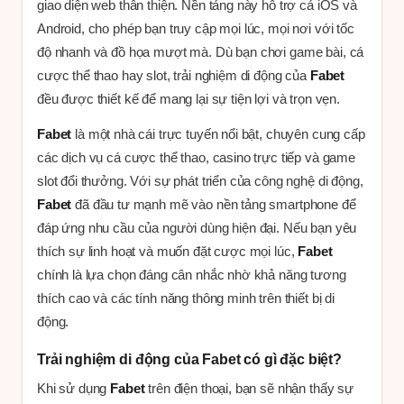
giao diện web thân thiện. Nền tảng này hỗ trợ cả iOS và
Android, cho phép bạn truy cập mọi lúc, mọi nơi với tốc
độ nhanh và đồ họa mượt mà. Dù bạn chơi game bài, cá
cược thể thao hay slot, trải nghiệm di động của
Fabet
đều được thiết kế để mang lại sự tiện lợi và trọn vẹn.
Fabet
là một nhà cái trực tuyến nổi bật, chuyên cung cấp
các dịch vụ cá cược thể thao, casino trực tiếp và game
slot đổi thưởng. Với sự phát triển của công nghệ di động,
Fabet
đã đầu tư mạnh mẽ vào nền tảng smartphone để
đáp ứng nhu cầu của người dùng hiện đại. Nếu bạn yêu
thích sự linh hoạt và muốn đặt cược mọi lúc,
Fabet
chính là lựa chọn đáng cân nhắc nhờ khả năng tương
thích cao và các tính năng thông minh trên thiết bị di
động.
Trải nghiệm di động của Fabet có gì đặc biệt?
Khi sử dụng
Fabet
trên điện thoại, bạn sẽ nhận thấy sự