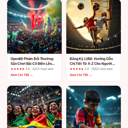
Open88 Phỏm Đổi Thưởng:
Đăng Ký LV88: Hướng Dẫn
Sân Chơi Bài Cổ Điển Lên
Chi Tiết Từ A-Z Cho Người
Ngôi Thời Số
Mới Bắt Đầu
★★★★★
4.8 · 3217+ lượt xem
★★★★★
4.8 · 2552+ lượt xem
Xem Chi Tiết →
Xem Chi Tiết →