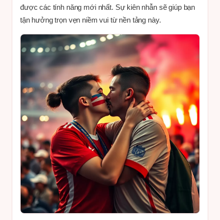
được các tính năng mới nhất. Sự kiên nhẫn sẽ giúp bạn
tận hưởng trọn vẹn niềm vui từ nền tảng này.