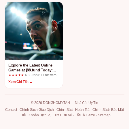
Explore the Latest Online
Games at j88.fund Today:
What Independent Reviewers
★★★★★
4.8 · 2996+ lượt xem
Actually Verify
Xem Chi Tiết →
© 2026 DONGHOMYTAN — Nhà Cái Uy Tín
Contact
·
Chính Sách Giao Dịch
·
Chính Sách Hoàn Trả
·
Chính Sách Bảo Mật
·
Điều Khoản Dịch Vụ
·
Tra Cứu Vé
·
Tất Cả Game
·
Sitemap