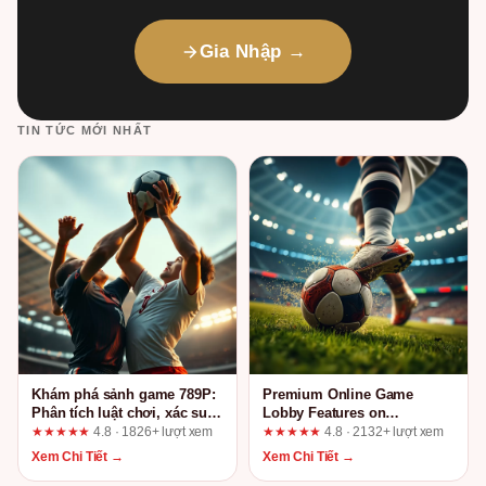
Gia Nhập →
TIN TỨC MỚI NHẤT
Khám phá sảnh game 789P:
Premium Online Game
Phân tích luật chơi, xác suất
Lobby Features on
và mức biến động
s666t5.net: A Risk-Advisor
★★★★★
4.8 · 1826+ lượt xem
★★★★★
4.8 · 2132+ lượt xem
Review of the Full Player
Xem Chi Tiết →
Xem Chi Tiết →
Flow