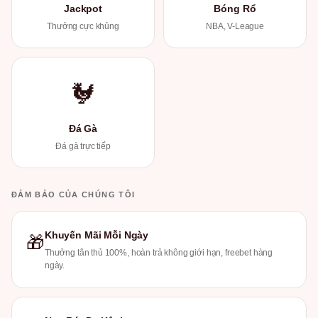
Jackpot
Bóng Rổ
Thưởng cực khủng
NBA, V-League
🐓
Đá Gà
Đá gà trực tiếp
ĐẢM BẢO CỦA CHÚNG TÔI
Khuyến Mãi Mỗi Ngày
🎁
Thưởng tân thủ 100%, hoàn trả không giới hạn, freebet hàng
ngày.