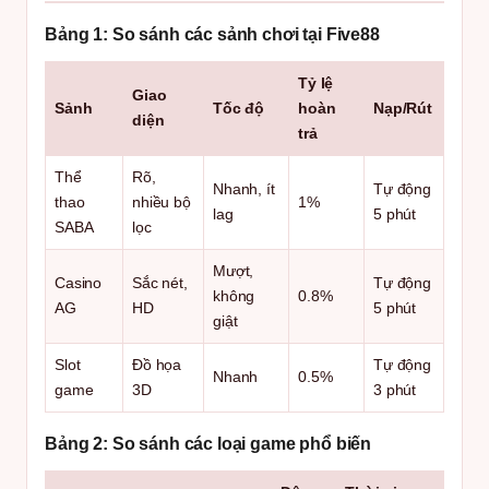
Bảng 1: So sánh các sảnh chơi tại Five88
Tỷ lệ
Giao
Sảnh
Tốc độ
hoàn
Nạp/Rút
diện
trả
Thể
Rõ,
Nhanh, ít
Tự động
thao
nhiều bộ
1%
lag
5 phút
SABA
lọc
Mượt,
Casino
Sắc nét,
Tự động
không
0.8%
AG
HD
5 phút
giật
Slot
Đồ họa
Tự động
Nhanh
0.5%
game
3D
3 phút
Bảng 2: So sánh các loại game phổ biến