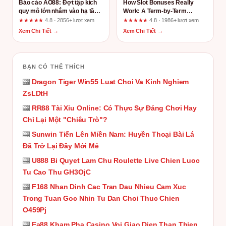
Báo cáo AO88: Đợt tập kích
How Slot Bonuses Really
quy mô lớn nhắm vào hạ tầng
Work: A Term-by-Term
năng lượng – Góc nhìn từ trải
Breakdown for kubetml1.com
★★★★★
4.8 · 2856+ lượt xem
★★★★★
4.8 · 1986+ lượt xem
nghiệm người dùng
Players
Xem Chi Tiết →
Xem Chi Tiết →
BẠN CÓ THỂ THÍCH
🎰
Dragon Tiger Win55 Luat Choi Va Kinh Nghiem
ZsLDtH
🎰
RR88 Tài Xỉu Online: Có Thực Sự Đáng Chơi Hay
Chỉ Lại Một "Chiêu Trò"?
🎰
Sunwin Tiến Lên Miền Nam: Huyền Thoại Bài Lá
Đã Trở Lại Đầy Mới Mẻ
🎰
U888 Bi Quyet Lam Chu Roulette Live Chien Luoc
Tu Cao Thu GH3OjC
🎰
F168 Nhan Dinh Cac Tran Dau Nhieu Cam Xuc
Trong Tuan Goc Nhin Tu Dan Choi Thuc Chien
O459Pj
🎰
Ea88 Kham Pha Casino Voi Giao Dien Than Thien