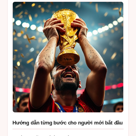
Hướng dẫn từng bước cho người mới bắt đầu