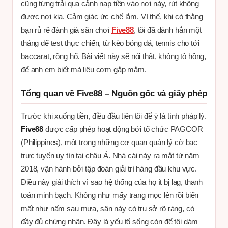
cũng từng trải qua cảnh nạp tiền vào nơi này, rút không
được nơi kia. Cảm giác ức chế lắm. Vì thế, khi có thằng
bạn rủ rê đánh giá sân chơi
Five88
, tôi đã dành hẳn một
tháng để test thực chiến, từ kèo bóng đá, tennis cho tới
baccarat, rồng hổ. Bài viết này sẽ nói thật, không tô hồng,
để anh em biết mà liệu cơm gắp mắm.
Tổng quan về Five88 – Nguồn gốc và giấy phép
Trước khi xuống tiền, điều đầu tiên tôi để ý là tính pháp lý.
Five88
được cấp phép hoạt động bởi tổ chức PAGCOR
(Philippines), một trong những cơ quan quản lý cờ bạc
trực tuyến uy tín tại châu Á. Nhà cái này ra mắt từ năm
2018, vận hành bởi tập đoàn giải trí hàng đầu khu vực.
Điều này giải thích vì sao hệ thống của họ ít bị lag, thanh
toán minh bạch. Không như mấy trang mọc lên rồi biến
mất như nấm sau mưa, sân này có trụ sở rõ ràng, có
đầy đủ chứng nhận. Đây là yếu tố sống còn để tôi dám