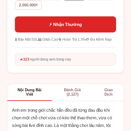
2.000.000₫
⚡ Nhận Thưởng
🔒 Bảo Mật SSL
🎰 Odds Cao
🔄 Hoàn Trả 1.5%
💳 Đa Kênh Nạp
🔥
323
người đang xem trang này
Nội Dung Bài
Đánh Giá
Giao
Viết
(2,127)
Dịch
Anh em trong giới chắc hẳn đều đã từng đau đầu khi
chọn một chỗ chơi vừa có kèo thể thao thơm, vừa có
sòng bài live đỉnh cao. Là một thằng chơi lâu năm, tôi