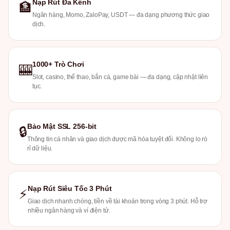
Nạp Rút Đa Kênh
🏦
Ngân hàng, Momo, ZaloPay, USDT — đa dạng phương thức giao
dịch.
1000+ Trò Chơi
🎰
Slot, casino, thể thao, bắn cá, game bài — đa dạng, cập nhật liên
tục.
Bảo Mật SSL 256-bit
🔒
Thông tin cá nhân và giao dịch được mã hóa tuyệt đối. Không lo rò
rỉ dữ liệu.
Nạp Rút Siêu Tốc 3 Phút
⚡
Giao dịch nhanh chóng, tiền về tài khoản trong vòng 3 phút. Hỗ trợ
nhiều ngân hàng và ví điện tử.