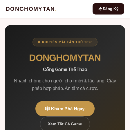
DONGHOMYTAN
.
Đăng Ký
🌟 KHUYẾN MÃI TÂN THỦ 2026
DONGHOMYTAN
Cổng Game Thể Thao
Nhanh chóng cho người chơi mới & lão làng. Giấy
phép hợp pháp. An tâm cá cược.
🎲 Khám Phá Ngay
Xem Tất Cả Game