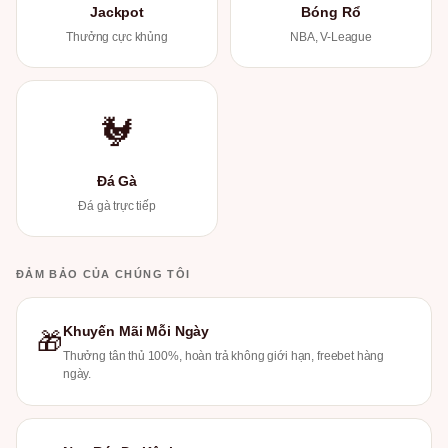
Jackpot
Bóng Rổ
Thưởng cực khủng
NBA, V-League
🐓
Đá Gà
Đá gà trực tiếp
ĐẢM BẢO CỦA CHÚNG TÔI
Khuyến Mãi Mỗi Ngày
🎁
Thưởng tân thủ 100%, hoàn trả không giới hạn, freebet hàng
ngày.