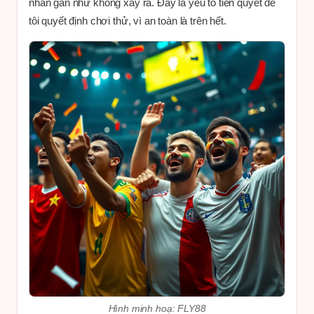
nhân gần như không xảy ra. Đây là yếu tố tiên quyết để
tôi quyết định chơi thử, vì an toàn là trên hết.
Hình minh hoạ: FLY88