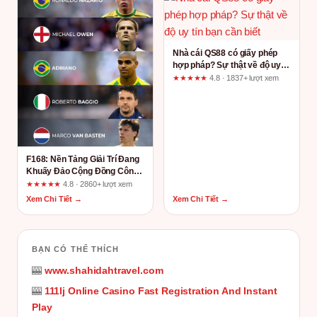
Nhà cái QS88 có giấy phép
hợp pháp? Sự thật về độ uy
tín bạn cần biết
★★★★★
4.8 · 1837+ lượt xem
F168: Nền Tảng Giải Trí Đang
Khuấy Đảo Cộng Đồng Công
Nghệ
★★★★★
4.8 · 2860+ lượt xem
Xem Chi Tiết →
Xem Chi Tiết →
BẠN CÓ THỂ THÍCH
🎰
www.shahidahtravel.com
🎰
111lj Online Casino Fast Registration And Instant
Play