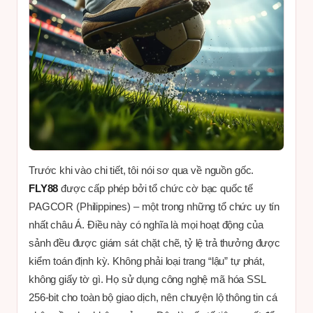
Trước khi vào chi tiết, tôi nói sơ qua về nguồn gốc.
FLY88
được cấp phép bởi tổ chức cờ bạc quốc tế
PAGCOR (Philippines) – một trong những tổ chức uy tín
nhất châu Á. Điều này có nghĩa là mọi hoạt động của
sảnh đều được giám sát chặt chẽ, tỷ lệ trả thưởng được
kiểm toán định kỳ. Không phải loại trang “lậu” tự phát,
không giấy tờ gì. Họ sử dụng công nghệ mã hóa SSL
256-bit cho toàn bộ giao dịch, nên chuyện lộ thông tin cá