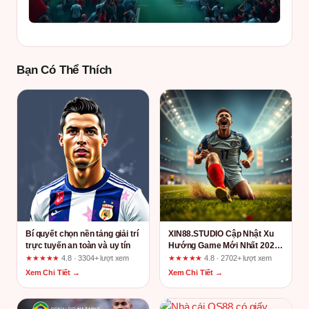
Bạn Có Thể Thích
Bí quyết chọn nền tảng giải trí
XIN88.STUDIO Cập Nhật Xu
trực tuyến an toàn và uy tín
Hướng Game Mới Nhất 2026
– Có Gì Cho Anh Em?
★★★★★
4.8 · 3304+ lượt xem
★★★★★
4.8 · 2702+ lượt xem
Xem Chi Tiết →
Xem Chi Tiết →