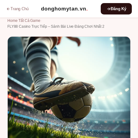
donghomytan.vn
.
Trang Chủ
Đăng Ký
Home
›
Tất Cả Game
›
FLY88 Casino Trực Tiếp – Sảnh Bài Live Đáng Chơi Nhất 2