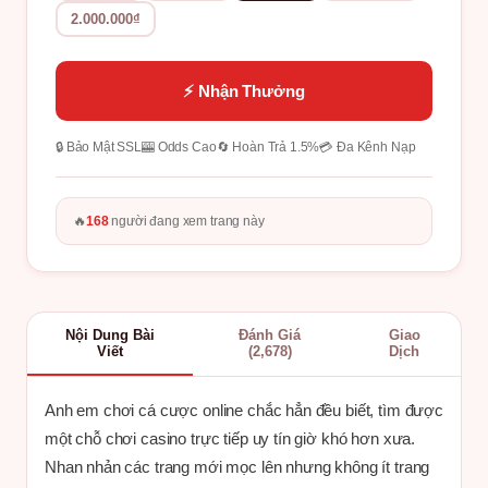
2.000.000₫
⚡ Nhận Thưởng
🔒 Bảo Mật SSL
🎰 Odds Cao
🔄 Hoàn Trả 1.5%
💳 Đa Kênh Nạp
🔥
168
người đang xem trang này
Nội Dung Bài
Đánh Giá
Giao
Viết
(2,678)
Dịch
Anh em chơi cá cược online chắc hẳn đều biết, tìm được
một chỗ chơi casino trực tiếp uy tín giờ khó hơn xưa.
Nhan nhản các trang mới mọc lên nhưng không ít trang