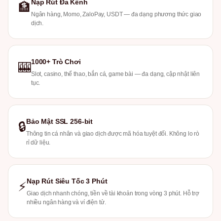
Nạp Rút Đa Kênh
🏦
Ngân hàng, Momo, ZaloPay, USDT — đa dạng phương thức giao
dịch.
1000+ Trò Chơi
🎰
Slot, casino, thể thao, bắn cá, game bài — đa dạng, cập nhật liên
tục.
Bảo Mật SSL 256-bit
🔒
Thông tin cá nhân và giao dịch được mã hóa tuyệt đối. Không lo rò
rỉ dữ liệu.
Nạp Rút Siêu Tốc 3 Phút
⚡
Giao dịch nhanh chóng, tiền về tài khoản trong vòng 3 phút. Hỗ trợ
nhiều ngân hàng và ví điện tử.