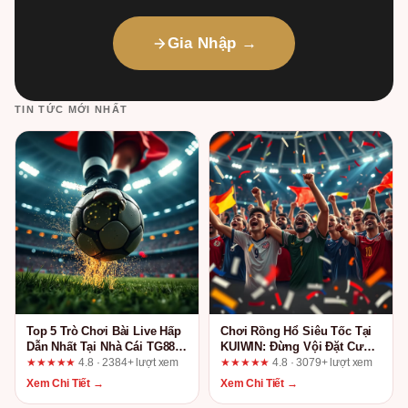
Gia Nhập →
TIN TỨC MỚI NHẤT
Top 5 Trò Chơi Bài Live Hấp
Chơi Rồng Hổ Siêu Tốc Tại
Dẫn Nhất Tại Nhà Cái TG88:
KUIWIN: Đừng Vội Đặt Cược
Góc Nhìn Trải Nghiệm Người
Khi Chưa Kiểm Tra Những
★★★★★
4.8 · 2384+ lượt xem
★★★★★
4.8 · 3079+ lượt xem
Dùng
Điều Này
Xem Chi Tiết →
Xem Chi Tiết →