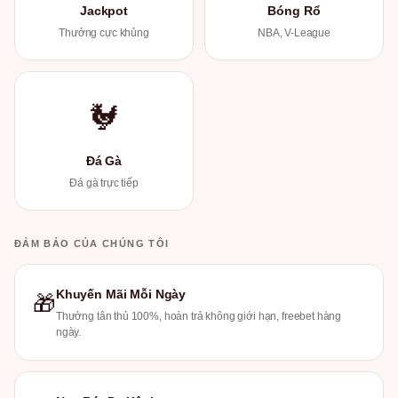
Jackpot
Bóng Rổ
Thưởng cực khủng
NBA, V-League
🐓
Đá Gà
Đá gà trực tiếp
ĐẢM BẢO CỦA CHÚNG TÔI
Khuyến Mãi Mỗi Ngày
🎁
Thưởng tân thủ 100%, hoàn trả không giới hạn, freebet hàng
ngày.