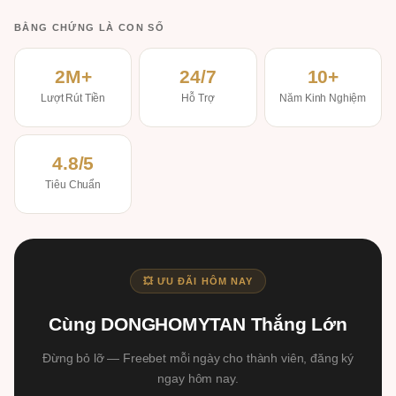
BẰNG CHỨNG LÀ CON SỐ
2M+
24/7
10+
Lượt Rút Tiền
Hỗ Trợ
Năm Kinh Nghiệm
4.8/5
Tiêu Chuẩn
💥 ƯU ĐÃI HÔM NAY
Cùng DONGHOMYTAN Thắng Lớn
Đừng bỏ lỡ — Freebet mỗi ngày cho thành viên, đăng ký
ngay hôm nay.