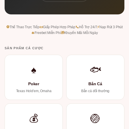
⚽
Thể Thao Trực Tiếp
📜
Giấy Phép Hợp Pháp
📞
Hỗ Trợ 24/7
⚡
Nạp Rút 3 Phút
🔥
Freebet Miễn Phí
🎁
Khuyến Mãi Mỗi Ngày
SẢN PHẨM CÁ CƯỢC
♠
🐟
Poker
Bắn Cá
Texas Hold'em, Omaha
Bắn cá đổi thưởng
💰
🏐