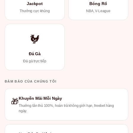
Jackpot
Bóng Rổ
Thưởng cực khủng
NBA, V-League
🐓
Đá Gà
Đá gà trực tiếp
ĐẢM BẢO CỦA CHÚNG TÔI
Khuyến Mãi Mỗi Ngày
🎁
Thưởng tân thủ 100%, hoàn trả không giới hạn, freebet hàng
ngày.