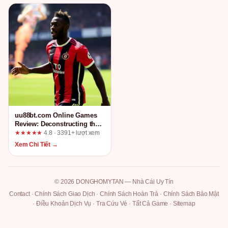
uu88bt.com Online Games
Review: Deconstructing the
Promises Behind the Lobby
★★★★★
4.8 · 3391+ lượt xem
Xem Chi Tiết →
© 2026 DONGHOMYTAN — Nhà Cái Uy Tín
Contact
·
Chính Sách Giao Dịch
·
Chính Sách Hoàn Trả
·
Chính Sách Bảo Mật
·
Điều Khoản Dịch Vụ
·
Tra Cứu Vé
·
Tất Cả Game
·
Sitemap