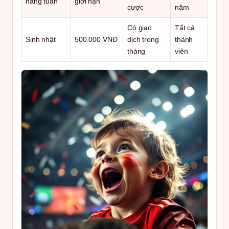
hàng tuần
giới hạn
cược
năm
Có giao
Tất cả
Sinh nhật
500.000 VNĐ
dịch trong
thành
tháng
viên