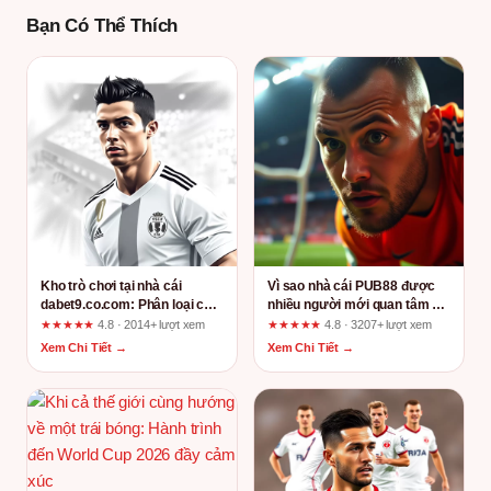
Bạn Có Thể Thích
Kho trò chơi tại nhà cái
Vì sao nhà cái PUB88 được
dabet9.co.com: Phân loại chi
nhiều người mới quan tâm khi
tiết theo hành trình người
chọn nền tảng giải trí?
★★★★★
4.8 · 2014+ lượt xem
★★★★★
4.8 · 3207+ lượt xem
dùng
Xem Chi Tiết →
Xem Chi Tiết →