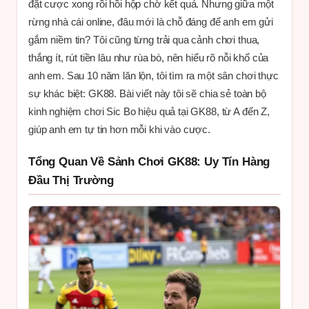
đặt cược xong rồi hồi hộp chờ kết quả. Nhưng giữa một
rừng nhà cái online, đâu mới là chỗ đáng để anh em gửi
gắm niềm tin? Tôi cũng từng trải qua cảnh chơi thua,
thắng ít, rút tiền lâu như rùa bò, nên hiểu rõ nỗi khổ của
anh em. Sau 10 năm lăn lộn, tôi tìm ra một sân chơi thực
sự khác biệt: GK88. Bài viết này tôi sẽ chia sẻ toàn bộ
kinh nghiệm chơi Sic Bo hiệu quả tại GK88, từ A đến Z,
giúp anh em tự tin hơn mỗi khi vào cược.
Tổng Quan Về Sảnh Chơi GK88: Uy Tín Hàng
Đầu Thị Trường