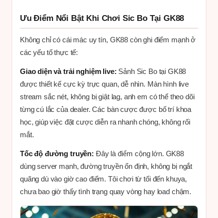
Ưu Điểm Nổi Bật Khi Chơi Sic Bo Tại GK88
Không chỉ có cái mác uy tín, GK88 còn ghi điểm mạnh ở
các yếu tố thực tế:
Giao diện và trải nghiệm live:
Sảnh Sic Bo tại GK88
được thiết kế cực kỳ trực quan, dễ nhìn. Màn hình live
stream sắc nét, không bị giật lag, anh em có thể theo dõi
từng cú lắc của dealer. Các bàn cược được bố trí khoa
học, giúp việc đặt cược diễn ra nhanh chóng, không rối
mắt.
Tốc độ đường truyền:
Đây là điểm cộng lớn. GK88
dùng server mạnh, đường truyền ổn định, không bị ngắt
quãng dù vào giờ cao điểm. Tôi chơi từ tối đến khuya,
chưa bao giờ thấy tình trạng quay vòng hay load chậm.