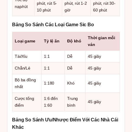
phút, rút 5-
phút, rút 1-2
phút, rút 30-
nạp/rút
10 phút
giờ
60 phút
Bảng So Sánh Các Loại Game Sic Bo
Thời gian mỗi
Loại game
Tỷ lệ ăn
Độ khó
ván
Tài/Xỉu
1:1
Dễ
45 giây
Chẵn/Lẻ
1:1
Dễ
45 giây
Bộ ba đồng
1:180
Khó
45 giây
nhất
Cược tổng
1:6 đến
Trung
45 giây
điểm
1:60
bình
Bảng So Sánh Ưu/Nhược Điểm Với Các Nhà Cái
Khác