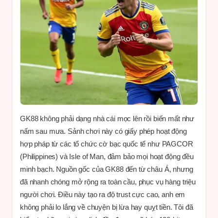
GK88 không phải dạng nhà cái mọc lên rồi biến mất như
nấm sau mưa. Sảnh chơi này có giấy phép hoạt động
hợp pháp từ các tổ chức cờ bạc quốc tế như PAGCOR
(Philippines) và Isle of Man, đảm bảo mọi hoạt động đều
minh bạch. Nguồn gốc của GK88 đến từ châu Á, nhưng
đã nhanh chóng mở rộng ra toàn cầu, phục vụ hàng triệu
người chơi. Điều này tạo ra độ trust cực cao, anh em
không phải lo lắng về chuyện bị lừa hay quỵt tiền. Tôi đã