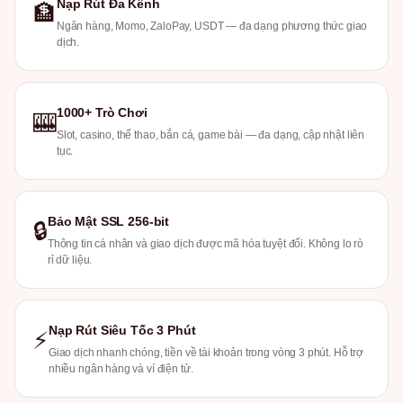
Nạp Rút Đa Kênh
🏦
Ngân hàng, Momo, ZaloPay, USDT — đa dạng phương thức giao
dịch.
1000+ Trò Chơi
🎰
Slot, casino, thể thao, bắn cá, game bài — đa dạng, cập nhật liên
tục.
Bảo Mật SSL 256-bit
🔒
Thông tin cá nhân và giao dịch được mã hóa tuyệt đối. Không lo rò
rỉ dữ liệu.
Nạp Rút Siêu Tốc 3 Phút
⚡
Giao dịch nhanh chóng, tiền về tài khoản trong vòng 3 phút. Hỗ trợ
nhiều ngân hàng và ví điện tử.