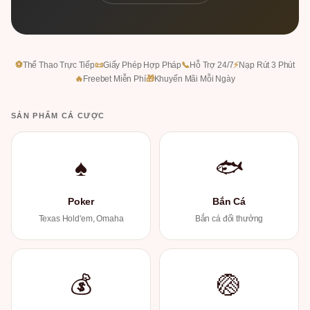
⚽
Thể Thao Trực Tiếp
📜
Giấy Phép Hợp Pháp
📞
Hỗ Trợ 24/7
⚡
Nạp Rút 3 Phút
🔥
Freebet Miễn Phí
🎁
Khuyến Mãi Mỗi Ngày
SẢN PHẨM CÁ CƯỢC
♠
🐟
Poker
Bắn Cá
Texas Hold'em, Omaha
Bắn cá đổi thưởng
💰
🏐