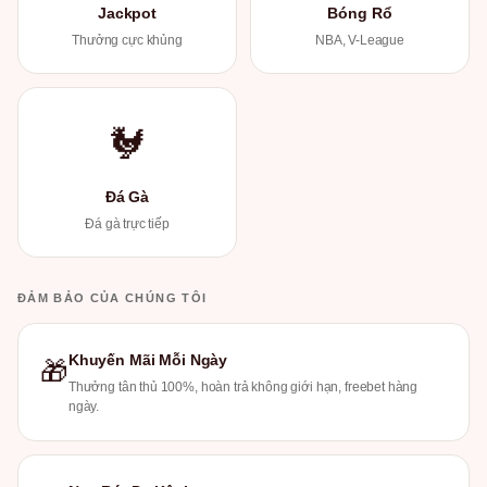
Jackpot
Bóng Rổ
Thưởng cực khủng
NBA, V-League
🐓
Đá Gà
Đá gà trực tiếp
ĐẢM BẢO CỦA CHÚNG TÔI
Khuyến Mãi Mỗi Ngày
🎁
Thưởng tân thủ 100%, hoàn trả không giới hạn, freebet hàng
ngày.