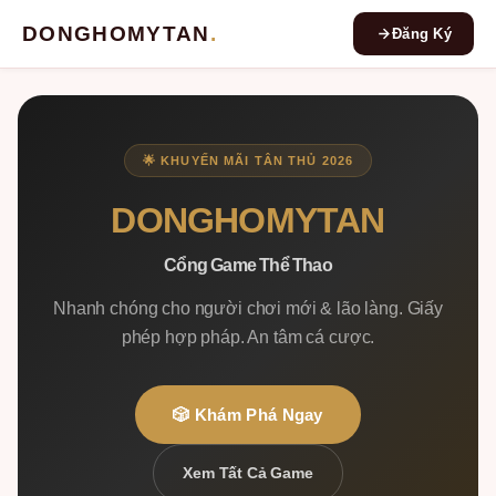
DONGHOMYTAN
.
Đăng Ký
🌟 KHUYẾN MÃI TÂN THỦ 2026
DONGHOMYTAN
Cổng Game Thể Thao
Nhanh chóng cho người chơi mới & lão làng. Giấy
phép hợp pháp. An tâm cá cược.
🎲 Khám Phá Ngay
Xem Tất Cả Game