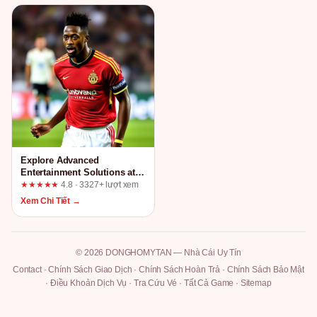
Explore Advanced
Entertainment Solutions at
uu88pai.com: A Balanced
★★★★★
4.8 · 3327+ lượt xem
Independent Review
Xem Chi Tiết →
© 2026 DONGHOMYTAN — Nhà Cái Uy Tín
Contact
·
Chính Sách Giao Dịch
·
Chính Sách Hoàn Trả
·
Chính Sách Bảo Mật
·
Điều Khoản Dịch Vụ
·
Tra Cứu Vé
·
Tất Cả Game
·
Sitemap