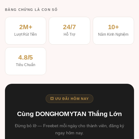
BẰNG CHỨNG LÀ CON SỐ
2M+
24/7
10+
Lượt Rút Tiền
Hỗ Trợ
Năm Kinh Nghiệm
4.8/5
Tiêu Chuẩn
💥 ƯU ĐÃI HÔM NAY
Cùng DONGHOMYTAN Thắng Lớn
Đừng bỏ lỡ — Freebet mỗi ngày cho thành viên, đăng ký
ngay hôm nay.