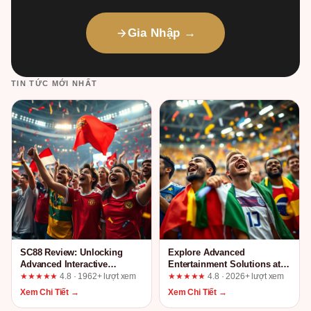
Gia Nhập →
TIN TỨC MỚI NHẤT
SC88 Review: Unlocking
Explore Advanced
Advanced Interactive
Entertainment Solutions at
Gaming Features Without
GO99: A Candid Review for
★★★★★
4.8 · 1962+ lượt xem
★★★★★
4.8 · 2026+ lượt xem
Skipping the Fine Print
First-Time Visitors
Xem Chi Tiết →
Xem Chi Tiết →