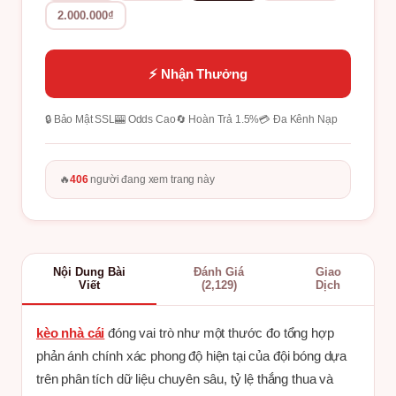
2.000.000₫
⚡ Nhận Thưởng
🔒 Bảo Mật SSL
🎰 Odds Cao
🔄 Hoàn Trả 1.5%
💳 Đa Kênh Nạp
🔥
406
người đang xem trang này
Nội Dung Bài
Đánh Giá
Giao
Viết
(2,129)
Dịch
kèo nhà cái
đóng vai trò như một thước đo tổng hợp
phản ánh chính xác phong độ hiện tại của đội bóng dựa
trên phân tích dữ liệu chuyên sâu, tỷ lệ thắng thua và