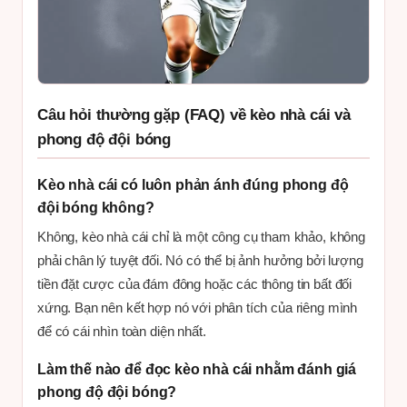
Câu hỏi thường gặp (FAQ) về kèo nhà cái và
phong độ đội bóng
Kèo nhà cái có luôn phản ánh đúng phong độ
đội bóng không?
Không, kèo nhà cái chỉ là một công cụ tham khảo, không
phải chân lý tuyệt đối. Nó có thể bị ảnh hưởng bởi lượng
tiền đặt cược của đám đông hoặc các thông tin bất đối
xứng. Bạn nên kết hợp nó với phân tích của riêng mình
để có cái nhìn toàn diện nhất.
Làm thế nào để đọc kèo nhà cái nhằm đánh giá
phong độ đội bóng?