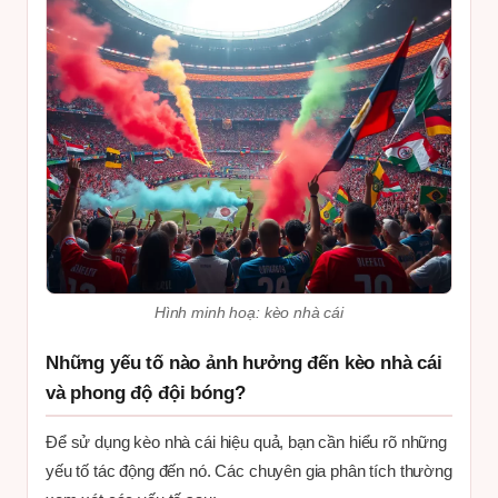
Hình minh hoạ: kèo nhà cái
Những yếu tố nào ảnh hưởng đến kèo nhà cái
và phong độ đội bóng?
Để sử dụng kèo nhà cái hiệu quả, bạn cần hiểu rõ những
yếu tố tác động đến nó. Các chuyên gia phân tích thường