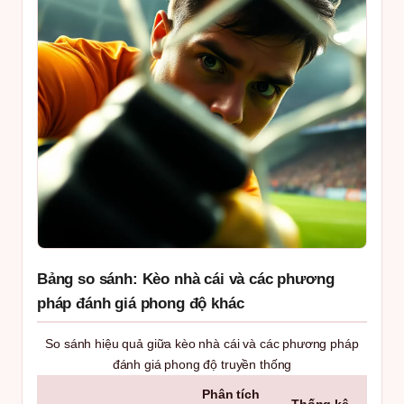
Bảng so sánh: Kèo nhà cái và các phương
pháp đánh giá phong độ khác
So sánh hiệu quả giữa kèo nhà cái và các phương pháp
đánh giá phong độ truyền thống
Phân tích