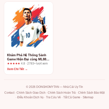
Khám Phá Hệ Thống Sảnh
Game Hiện Đại cùng ML88:
Phân Tích Luật Chơi, Xác
★★★★★
4.8 · 2783+ lượt xem
Suất Và Biến Động
Xem Chi Tiết →
© 2026 DONGHOMYTAN — Nhà Cái Uy Tín
Contact
·
Chính Sách Giao Dịch
·
Chính Sách Hoàn Trả
·
Chính Sách Bảo Mật
·
Điều Khoản Dịch Vụ
·
Tra Cứu Vé
·
Tất Cả Game
·
Sitemap