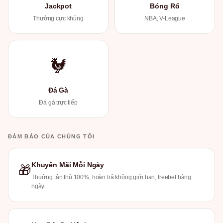
Jackpot
Bóng Rổ
Thưởng cực khủng
NBA, V-League
🐓
Đá Gà
Đá gà trực tiếp
ĐẢM BẢO CỦA CHÚNG TÔI
Khuyến Mãi Mỗi Ngày
🎁
Thưởng tân thủ 100%, hoàn trả không giới hạn, freebet hàng
ngày.