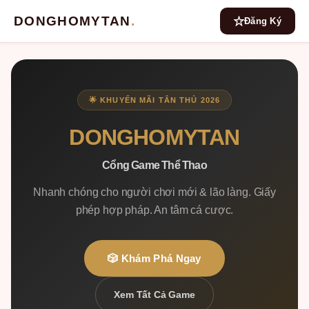
DONGHOMYTAN
.
Đăng Ký
🌟 KHUYẾN MÃI TÂN THỦ 2026
DONGHOMYTAN
Cổng Game Thể Thao
Nhanh chóng cho người chơi mới & lão làng. Giấy
phép hợp pháp. An tâm cá cược.
🎲 Khám Phá Ngay
Xem Tất Cả Game