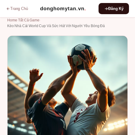
donghomytan.vn
.
Trang Chủ
Đăng Ký
Home
›
Tất Cả Game
›
Kèo Nhà Cái World Cup Và Sức Hút Với Người Yêu Bóng Đá