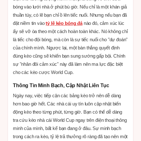
bóng vào lưới nhà ở phút bù giờ. Nếu chỉ là một khán giả
thuần túy, có lẽ bạn chỉ ồ lên tiếc nuối. Nhưng nếu bạn đã
đặt niềm tin vào
tỷ lệ kèo bóng đá
nào đó, cảm xúc lúc
ấy sẽ vỡ òa theo một cách hoàn toàn khác. Nó không chỉ
là tiếc cho đội bóng, mà còn là sự tiếc nuối cho "dự đoán"
của chính mình. Ngược lại, một bàn thắng quyết định
đúng kèo cũng sẽ khiến bạn sung sướng gấp bội. Chính
sự "nhân đôi cảm xúc" này đã làm nên ma lực đặc biệt
cho các kèo cược World Cup.
Thông Tin Minh Bạch, Cập Nhật Liên Tục
Ngày nay, việc tiếp cận các bảng kèo trở nên dễ dàng
hơn bao giờ hết. Các nhà cái uy tín luôn cập nhật biến
động kèo theo từng phút, từng giờ. Bạn có thể dễ dàng
tra cứu kèo nhà cái World Cup ngay trên điện thoại thông
minh của mình, bất kể bạn đang ở đâu. Sự minh bạch
trong cách ra kèo, tỷ lệ trả thưởng rõ ràng đã tạo nên một