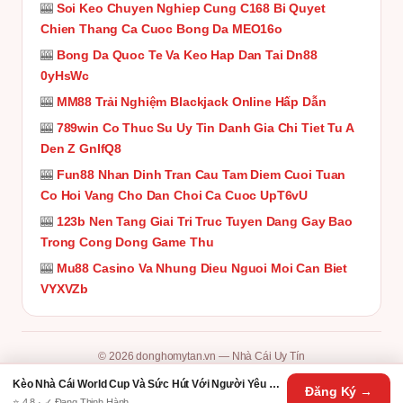
🎰
Soi Keo Chuyen Nghiep Cung C168 Bi Quyet
Chien Thang Ca Cuoc Bong Da MEO16o
🎰
Bong Da Quoc Te Va Keo Hap Dan Tai Dn88
0yHsWc
🎰
MM88 Trải Nghiệm Blackjack Online Hấp Dẫn
🎰
789win Co Thuc Su Uy Tin Danh Gia Chi Tiet Tu A
Den Z GnIfQ8
🎰
Fun88 Nhan Dinh Tran Cau Tam Diem Cuoi Tuan
Co Hoi Vang Cho Dan Choi Ca Cuoc UpT6vU
🎰
123b Nen Tang Giai Tri Truc Tuyen Dang Gay Bao
Trong Cong Dong Game Thu
🎰
Mu88 Casino Va Nhung Dieu Nguoi Moi Can Biet
VYXVZb
© 2026 donghomytan.vn — Nhà Cái Uy Tín
Contact
·
Chính Sách Giao Dịch
·
Chính Sách Hoàn Trả
·
Chính Sách Bảo
Kèo Nhà Cái World Cup Và Sức Hút Với Người Yêu Bóng Đá
Đăng Ký →
Mật
·
Điều Khoản Dịch Vụ
·
Tra Cứu Vé
·
Tất Cả Game
·
Sitemap
⭐ 4.8 · ✓ Đang Thịnh Hành