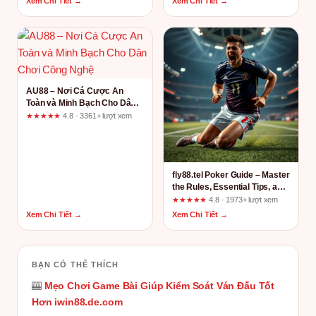
Xem Chi Tiết →
Xem Chi Tiết →
AU88 – Nơi Cá Cược An
Toàn và Minh Bạch Cho Dân
Chơi Công Nghệ
★★★★★
4.8 · 3361+ lượt xem
fly88.tel Poker Guide – Master
the Rules, Essential Tips, and
Tournament Strategies
★★★★★
4.8 · 1973+ lượt xem
Xem Chi Tiết →
Xem Chi Tiết →
BẠN CÓ THỂ THÍCH
🎰
Mẹo Chơi Game Bài Giúp Kiểm Soát Ván Đấu Tốt
Hơn iwin88.de.com