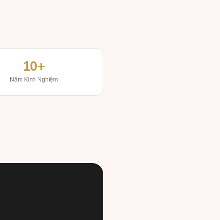
10+
Năm Kinh Nghiệm