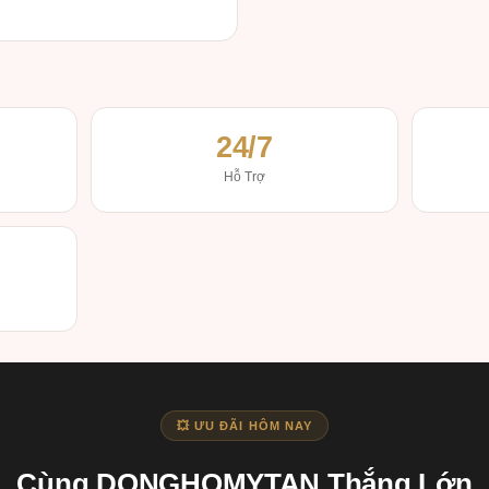
24/7
Hỗ Trợ
💥 ƯU ĐÃI HÔM NAY
Cùng DONGHOMYTAN Thắng Lớn