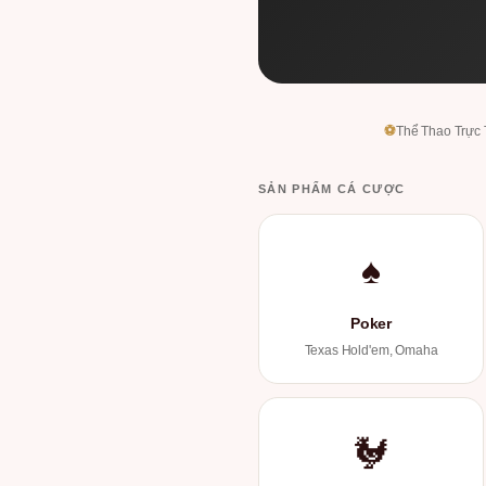
⚽
Thể Thao Trực 
SẢN PHẨM CÁ CƯỢC
♠
Poker
Texas Hold'em, Omaha
🐓