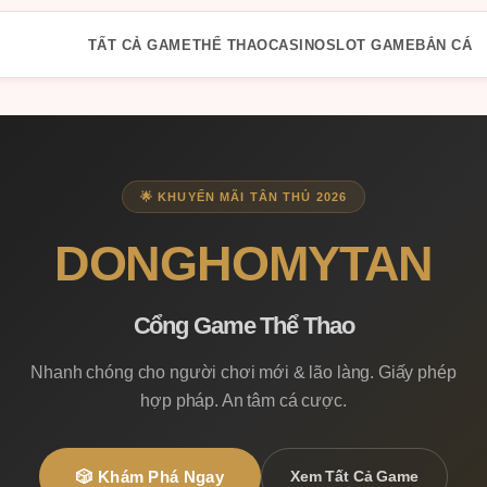
TẤT CẢ GAME
THỂ THAO
CASINO
SLOT GAME
BẮN CÁ
🌟 KHUYẾN MÃI TÂN THỦ 2026
DONGHOMYTAN
Cổng Game Thể Thao
Nhanh chóng cho người chơi mới & lão làng. Giấy phép
hợp pháp. An tâm cá cược.
🎲 Khám Phá Ngay
Xem Tất Cả Game