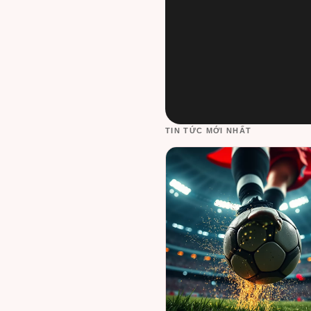
TIN TỨC MỚI NHẤT