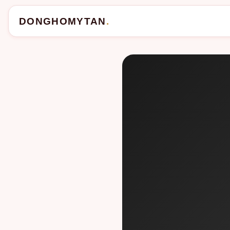
DONGHOMYTAN
.