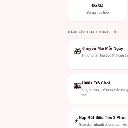
Đá Gà
Đá gà trực tiếp
ĐẢM BẢO CỦA CHÚNG TÔI
Khuyến Mãi Mỗi Ngày
🎁
Thưởng tân thủ 100%, hoàn trả
1000+ Trò Chơi
🎰
Slot, casino, thể thao, bắn cá
tục.
Nạp Rút Siêu Tốc 3 Phút
⚡
Giao dịch nhanh chóng, tiền về t