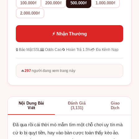
100.000₫
200.000₫
500.000₫
1.000.000₫
2.000.000₫
⚡ Nhận Thưởng
🔒 Bảo Mật SSL
🎰 Odds Cao
🔄 Hoàn Trả 1.5%
💳 Đa Kênh Nạp
🔥
297
người đang xem trang này
Nội Dung Bài
Đánh Giá
Giao
Viết
(3,131)
Dịch
Đã qua rồi cái thời mò mẫm tìm một chỗ chơi uy tín mà
cứ lo bị quỵt tiền, hay vào bàn cược toàn thấy kèo ảo.