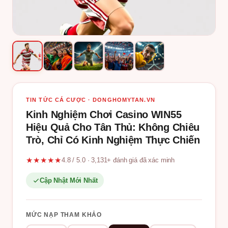
TIN TỨC CÁ CƯỢC · DONGHOMYTAN.VN
Kinh Nghiệm Chơi Casino WIN55
Hiệu Quả Cho Tân Thủ: Không Chiêu
Trò, Chỉ Có Kinh Nghiệm Thực Chiến
★★★★★
4.8 / 5.0 · 3,131+ đánh giá đã xác minh
Cập Nhật Mới Nhất
MỨC NẠP THAM KHẢO