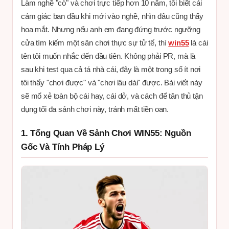
Làm nghề "cò" và chơi trực tiếp hơn 10 năm, tôi biết cái
cảm giác ban đầu khi mới vào nghề, nhìn đâu cũng thấy
hoa mắt. Nhưng nếu anh em đang đứng trước ngưỡng
cửa tìm kiếm một sân chơi thực sự tử tế, thì
win55
là cái
tên tôi muốn nhắc đến đầu tiên. Không phải PR, mà là
sau khi test qua cả tá nhà cái, đây là một trong số ít nơi
tôi thấy "chơi được" và "chơi lâu dài" được. Bài viết này
sẽ mổ xẻ toàn bộ cái hay, cái dở, và cách để tân thủ tận
dụng tối đa sảnh chơi này, tránh mất tiền oan.
1. Tổng Quan Về Sảnh Chơi WIN55: Nguồn
Gốc Và Tính Pháp Lý