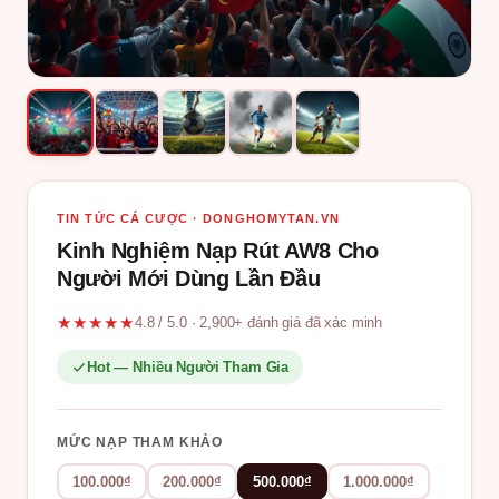
TIN TỨC CÁ CƯỢC · DONGHOMYTAN.VN
Kinh Nghiệm Nạp Rút AW8 Cho
Người Mới Dùng Lần Đầu
★★★★★
4.8 / 5.0 · 2,900+ đánh giá đã xác minh
Hot — Nhiều Người Tham Gia
MỨC NẠP THAM KHẢO
100.000₫
200.000₫
500.000₫
1.000.000₫