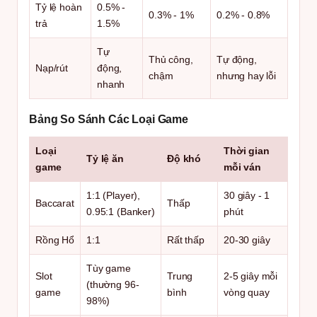
Tỷ lệ hoàn
0.5% -
0.3% - 1%
0.2% - 0.8%
trả
1.5%
Tự
Thủ công,
Tự động,
Nạp/rút
động,
chậm
nhưng hay lỗi
nhanh
Bảng So Sánh Các Loại Game
Loại
Thời gian
Tỷ lệ ăn
Độ khó
game
mỗi ván
1:1 (Player),
30 giây - 1
Baccarat
Thấp
0.95:1 (Banker)
phút
Rồng Hổ
1:1
Rất thấp
20-30 giây
Tùy game
Slot
Trung
2-5 giây mỗi
(thường 96-
game
bình
vòng quay
98%)