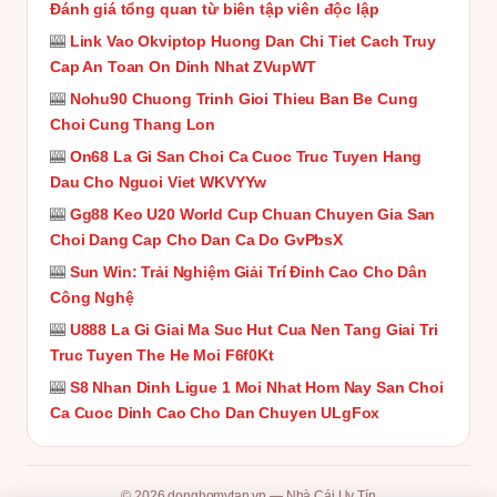
Đánh giá tổng quan từ biên tập viên độc lập
🎰
Link Vao Okviptop Huong Dan Chi Tiet Cach Truy
Cap An Toan On Dinh Nhat ZVupWT
🎰
Nohu90 Chuong Trinh Gioi Thieu Ban Be Cung
Choi Cung Thang Lon
🎰
On68 La Gi San Choi Ca Cuoc Truc Tuyen Hang
Dau Cho Nguoi Viet WKVYYw
🎰
Gg88 Keo U20 World Cup Chuan Chuyen Gia San
Choi Dang Cap Cho Dan Ca Do GvPbsX
🎰
Sun Win: Trải Nghiệm Giải Trí Đỉnh Cao Cho Dân
Công Nghệ
🎰
U888 La Gi Giai Ma Suc Hut Cua Nen Tang Giai Tri
Truc Tuyen The He Moi F6f0Kt
🎰
S8 Nhan Dinh Ligue 1 Moi Nhat Hom Nay San Choi
Ca Cuoc Dinh Cao Cho Dan Chuyen ULgFox
© 2026 donghomytan.vn — Nhà Cái Uy Tín