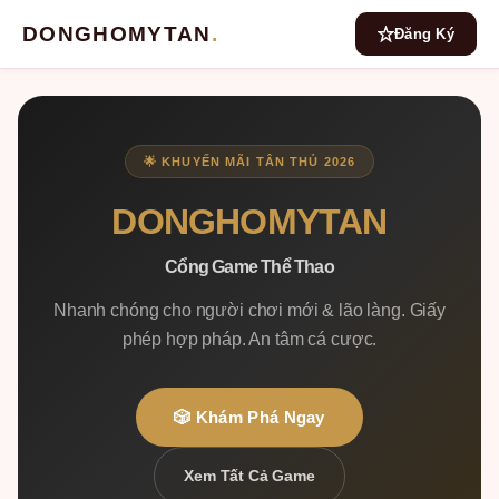
DONGHOMYTAN
.
Đăng Ký
🌟 KHUYẾN MÃI TÂN THỦ 2026
DONGHOMYTAN
Cổng Game Thể Thao
Nhanh chóng cho người chơi mới & lão làng. Giấy
phép hợp pháp. An tâm cá cược.
🎲 Khám Phá Ngay
Xem Tất Cả Game