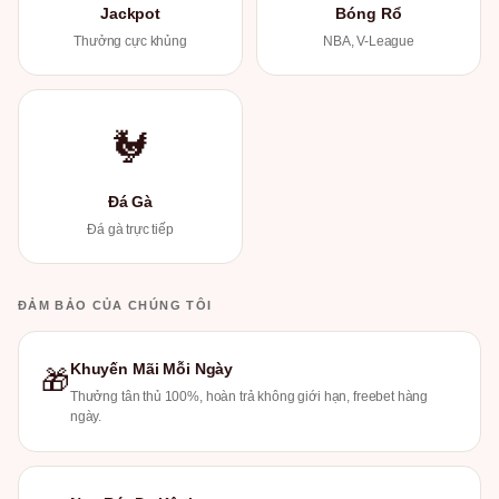
Jackpot
Bóng Rổ
Thưởng cực khủng
NBA, V-League
🐓
Đá Gà
Đá gà trực tiếp
ĐẢM BẢO CỦA CHÚNG TÔI
Khuyến Mãi Mỗi Ngày
🎁
Thưởng tân thủ 100%, hoàn trả không giới hạn, freebet hàng
ngày.