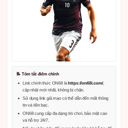
📝 Tóm tắt điểm chính
Link chính thức ON68 là
https://on68i.com/
,
cập nhật mới nhất, không bị chặn.
Sử dụng link giả mạo có thể dẫn đến mất thông
tin và tiền bạc.
ON68 cung cấp đa dạng trò chơi, bảo mật cao
và hỗ trợ 24/7.