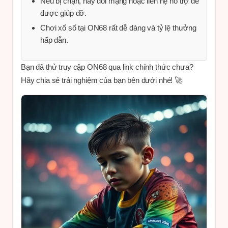
Nếu bị chặn, hãy đổi mạng hoặc liên hệ hỗ trợ để
được giúp đỡ.
Chơi xổ số tại ON68 rất dễ dàng và tỷ lệ thưởng
hấp dẫn.
Bạn đã thử truy cập ON68 qua link chính thức chưa?
Hãy chia sẻ trải nghiệm của bạn bên dưới nhé! 🚀