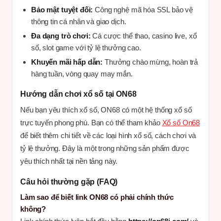
Bảo mật tuyệt đối:
Công nghệ mã hóa SSL bảo vệ
thông tin cá nhân và giao dịch.
Đa dạng trò chơi:
Cá cược thể thao, casino live, xổ
số, slot game với tỷ lệ thưởng cao.
Khuyến mãi hấp dẫn:
Thưởng chào mừng, hoàn trả
hàng tuần, vòng quay may mắn.
Hướng dẫn chơi xổ số tại ON68
Nếu bạn yêu thích xổ số, ON68 có một hệ thống xổ số
trực tuyến phong phú. Bạn có thể tham khảo
Xổ số On68
để biết thêm chi tiết về các loại hình xổ số, cách chơi và
tỷ lệ thưởng. Đây là một trong những sản phẩm được
yêu thích nhất tại nền tảng này.
Câu hỏi thường gặp (FAQ)
Làm sao để biết link ON68 có phải chính thức
không?