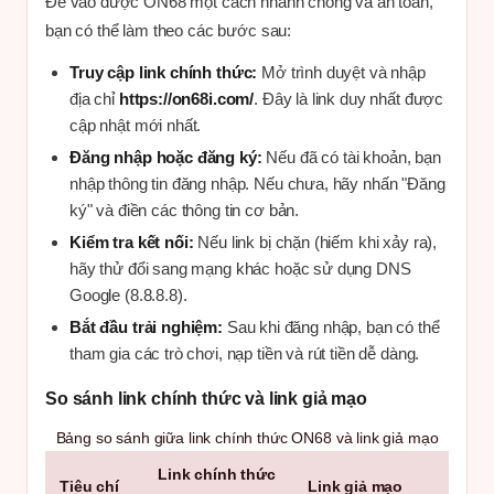
Để vào được ON68 một cách nhanh chóng và an toàn,
bạn có thể làm theo các bước sau:
Truy cập link chính thức:
Mở trình duyệt và nhập
địa chỉ
https://on68i.com/
. Đây là link duy nhất được
cập nhật mới nhất.
Đăng nhập hoặc đăng ký:
Nếu đã có tài khoản, bạn
nhập thông tin đăng nhập. Nếu chưa, hãy nhấn "Đăng
ký" và điền các thông tin cơ bản.
Kiểm tra kết nối:
Nếu link bị chặn (hiếm khi xảy ra),
hãy thử đổi sang mạng khác hoặc sử dụng DNS
Google (8.8.8.8).
Bắt đầu trải nghiệm:
Sau khi đăng nhập, bạn có thể
tham gia các trò chơi, nạp tiền và rút tiền dễ dàng.
So sánh link chính thức và link giả mạo
Bảng so sánh giữa link chính thức ON68 và link giả mạo
Link chính thức
Tiêu chí
Link giả mạo