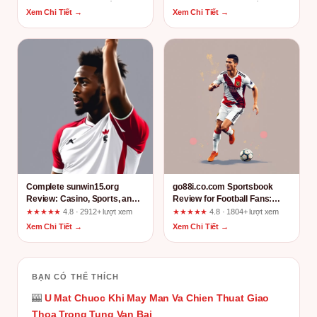
Management Review
Xem Chi Tiết →
Xem Chi Tiết →
Complete sunwin15.org
go88i.co.com Sportsbook
Review: Casino, Sports, and
Review for Football Fans:
Games Through the User
First Look at the User
★★★★★
4.8 · 2912+ lượt xem
★★★★★
4.8 · 1804+ lượt xem
Journey
Journey
Xem Chi Tiết →
Xem Chi Tiết →
BẠN CÓ THỂ THÍCH
🎰
U Mat Chuoc Khi May Man Va Chien Thuat Giao
Thoa Trong Tung Van Bai