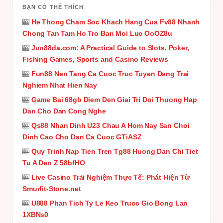
BẠN CÓ THỂ THÍCH
🎰
He Thong Cham Soc Khach Hang Cua Fv88 Nhanh
Chong Tan Tam Ho Tro Ban Moi Luc OoOZ8u
🎰
Jun88da.com: A Practical Guide to Slots, Poker,
Fishing Games, Sports and Casino Reviews
🎰
Fun88 Nen Tang Ca Cuoc Truc Tuyen Dang Trai
Nghiem Nhat Hien Nay
🎰
Game Bai 68gb Diem Den Giai Tri Doi Thuong Hap
Dan Cho Dan Cong Nghe
🎰
Qs88 Nhan Dinh U23 Chau A Hom Nay San Choi
Dinh Cao Cho Dan Ca Cuoc GTiASZ
🎰
Quy Trinh Nap Tien Tren Tg88 Huong Dan Chi Tiet
Tu A Den Z 58bfHO
🎰
Live Casino Trải Nghiệm Thực Tế: Phát Hiện Từ
Smurfit-Stone.net
🎰
U888 Phan Tich Ty Le Keo Truoc Gio Bong Lan
1XBNs0