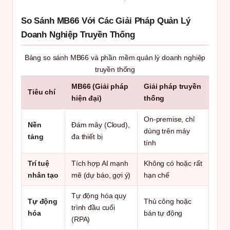
So Sánh MB66 Với Các Giải Pháp Quản Lý
Doanh Nghiệp Truyền Thống
Bảng so sánh MB66 và phần mềm quản lý doanh nghiệp
truyền thống
MB66 (Giải pháp
Giải pháp truyền
Tiêu chí
hiện đại)
thống
On-premise, chỉ
Nền
Đám mây (Cloud),
dùng trên máy
tảng
đa thiết bị
tính
Trí tuệ
Tích hợp AI mạnh
Không có hoặc rất
nhân tạo
mẽ (dự báo, gợi ý)
hạn chế
Tự động hóa quy
Tự động
Thủ công hoặc
trình đầu cuối
hóa
bán tự động
(RPA)