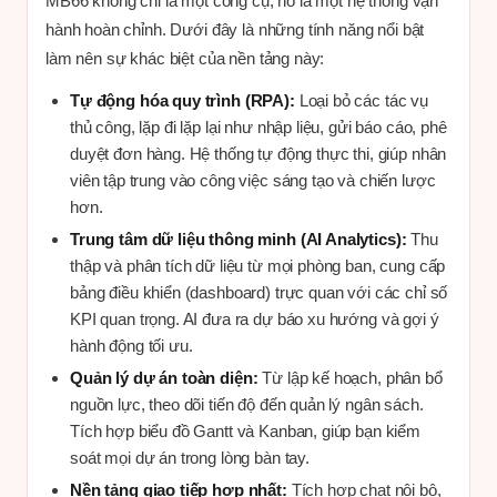
MB66 không chỉ là một công cụ; nó là một hệ thống vận
hành hoàn chỉnh. Dưới đây là những tính năng nổi bật
làm nên sự khác biệt của nền tảng này:
Tự động hóa quy trình (RPA):
Loại bỏ các tác vụ
thủ công, lặp đi lặp lại như nhập liệu, gửi báo cáo, phê
duyệt đơn hàng. Hệ thống tự động thực thi, giúp nhân
viên tập trung vào công việc sáng tạo và chiến lược
hơn.
Trung tâm dữ liệu thông minh (AI Analytics):
Thu
thập và phân tích dữ liệu từ mọi phòng ban, cung cấp
bảng điều khiển (dashboard) trực quan với các chỉ số
KPI quan trọng. AI đưa ra dự báo xu hướng và gợi ý
hành động tối ưu.
Quản lý dự án toàn diện:
Từ lập kế hoạch, phân bổ
nguồn lực, theo dõi tiến độ đến quản lý ngân sách.
Tích hợp biểu đồ Gantt và Kanban, giúp bạn kiểm
soát mọi dự án trong lòng bàn tay.
Nền tảng giao tiếp hợp nhất:
Tích hợp chat nội bộ,