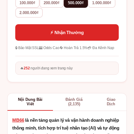
100.000₫
200.000₫
500.000₫
1.000.000₫
2.000.000₫
⚡ Nhận Thưởng
🔒 Bảo Mật SSL
🎰 Odds Cao
🔄 Hoàn Trả 1.5%
💳 Đa Kênh Nạp
🔥
252
người đang xem trang này
Nội Dung Bài
Đánh Giá
Giao
Viết
(2,135)
Dịch
MB66
là nền tảng quản lý và vận hành doanh nghiệp
thông minh, tích hợp trí tuệ nhân tạo (AI) và tự động