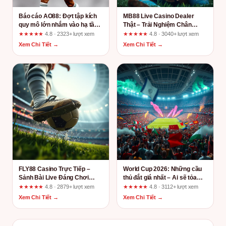
Báo cáo AO88: Đợt tập kích
MB88 Live Casino Dealer
quy mô lớn nhắm vào hạ tầng
Thật – Trải Nghiệm Chân
năng lượng và những tiêu chí
Thực Như Đang Ở Sòng Bài
★★★★★
4.8 · 2323+ lượt xem
★★★★★
4.8 · 3040+ lượt xem
cần xác minh
Las Vegas
Xem Chi Tiết →
Xem Chi Tiết →
FLY88 Casino Trực Tiếp –
World Cup 2026: Những cầu
Sảnh Bài Live Đáng Chơi
thủ đắt giá nhất – Ai sẽ tỏa
Nhất 2024?
sáng?
★★★★★
4.8 · 2879+ lượt xem
★★★★★
4.8 · 3112+ lượt xem
Xem Chi Tiết →
Xem Chi Tiết →