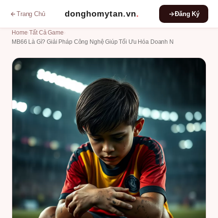
donghomytan.vn
.
Trang Chủ
Đăng Ký
Home
›
Tất Cả Game
›
MB66 Là Gì? Giải Pháp Công Nghệ Giúp Tối Ưu Hóa Doanh N