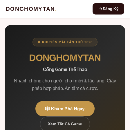
DONGHOMYTAN
.
Đăng Ký
🌟 KHUYẾN MÃI TÂN THỦ 2026
DONGHOMYTAN
Cổng Game Thể Thao
Nhanh chóng cho người chơi mới & lão làng. Giấy
phép hợp pháp. An tâm cá cược.
🎲 Khám Phá Ngay
Xem Tất Cả Game