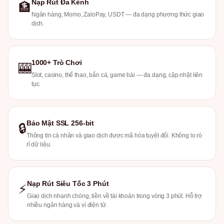
Nạp Rút Đa Kênh
🏦
Ngân hàng, Momo, ZaloPay, USDT — đa dạng phương thức giao
dịch.
1000+ Trò Chơi
🎰
Slot, casino, thể thao, bắn cá, game bài — đa dạng, cập nhật liên
tục.
Bảo Mật SSL 256-bit
🔒
Thông tin cá nhân và giao dịch được mã hóa tuyệt đối. Không lo rò
rỉ dữ liệu.
Nạp Rút Siêu Tốc 3 Phút
⚡
Giao dịch nhanh chóng, tiền về tài khoản trong vòng 3 phút. Hỗ trợ
nhiều ngân hàng và ví điện tử.