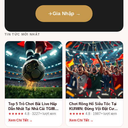
Gia Nhập →
TIN TỨC MỚI NHẤT
Top 5 Trò Chơi Bài Live Hấp
Chơi Rồng Hổ Siêu Tốc Tại
Dẫn Nhất Tại Nhà Cái TG88:
KUIWIN: Đừng Vội Đặt Cược
Góc Nhìn Trải Nghiệm Người
Khi Chưa Kiểm Tra Những
★★★★★
4.8 · 3227+ lượt xem
★★★★★
4.8 · 1987+ lượt xem
Dùng
Điều Này
Xem Chi Tiết →
Xem Chi Tiết →