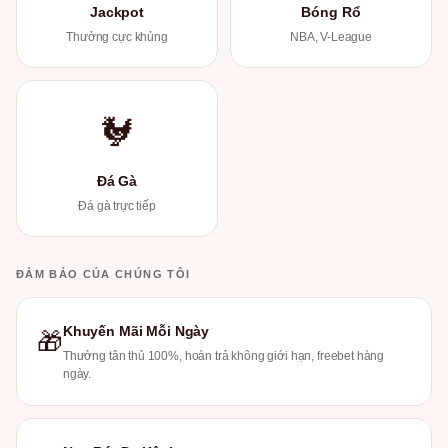
Jackpot
Bóng Rổ
Thưởng cực khủng
NBA, V-League
🐓
Đá Gà
Đá gà trực tiếp
ĐẢM BẢO CỦA CHÚNG TÔI
Khuyến Mãi Mỗi Ngày
🎁
Thưởng tân thủ 100%, hoàn trả không giới hạn, freebet hàng
ngày.