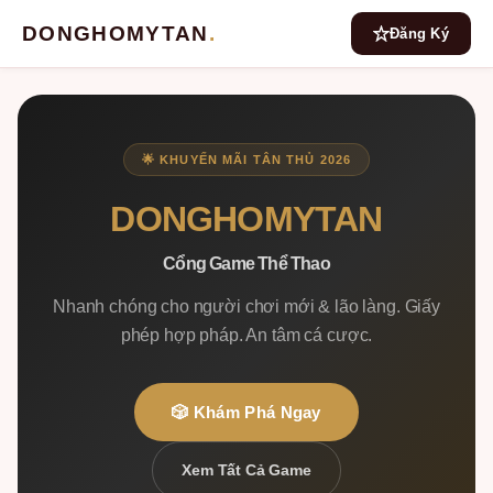
DONGHOMYTAN
.
Đăng Ký
🌟 KHUYẾN MÃI TÂN THỦ 2026
DONGHOMYTAN
Cổng Game Thể Thao
Nhanh chóng cho người chơi mới & lão làng. Giấy
phép hợp pháp. An tâm cá cược.
🎲 Khám Phá Ngay
Xem Tất Cả Game