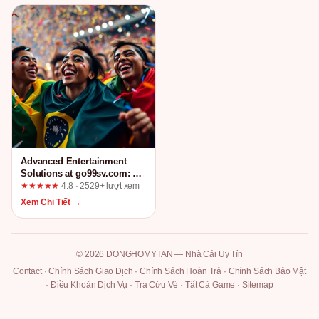
Advanced Entertainment
Solutions at go99sv.com: A
Practical Look Before You
★★★★★
4.8 · 2529+ lượt xem
Play
Xem Chi Tiết →
© 2026 DONGHOMYTAN — Nhà Cái Uy Tín
Contact
·
Chính Sách Giao Dịch
·
Chính Sách Hoàn Trả
·
Chính Sách Bảo Mật
·
Điều Khoản Dịch Vụ
·
Tra Cứu Vé
·
Tất Cả Game
·
Sitemap