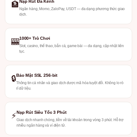
Nạp Rút Đa Kênh
🏦
Ngân hàng, Momo, ZaloPay, USDT — đa dạng phương thức giao
dịch.
1000+ Trò Chơi
🎰
Slot, casino, thể thao, bắn cá, game bài — đa dạng, cập nhật liên
tục.
Bảo Mật SSL 256-bit
🔒
Thông tin cá nhân và giao dịch được mã hóa tuyệt đối. Không lo rò
rỉ dữ liệu.
Nạp Rút Siêu Tốc 3 Phút
⚡
Giao dịch nhanh chóng, tiền về tài khoản trong vòng 3 phút. Hỗ trợ
nhiều ngân hàng và ví điện tử.