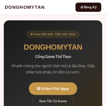
DONGHOMYTAN
.
Đăng Ký
🌟 KHUYẾN MÃI TÂN THỦ 2026
DONGHOMYTAN
Cổng Game Thể Thao
Nhanh chóng cho người chơi mới & lão làng. Giấy
phép hợp pháp. An tâm cá cược.
🎲 Khám Phá Ngay
Xem Tất Cả Game