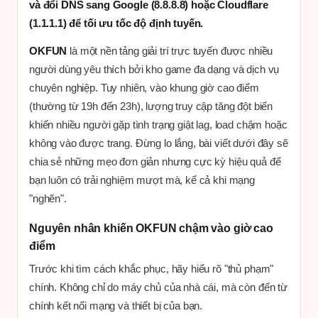
và đổi DNS sang Google (8.8.8.8) hoặc Cloudflare
(1.1.1.1) để tối ưu tốc độ định tuyến.
OKFUN
là một nền tảng giải trí trực tuyến được nhiều
người dùng yêu thích bởi kho game đa dạng và dịch vụ
chuyên nghiệp. Tuy nhiên, vào khung giờ cao điểm
(thường từ 19h đến 23h), lượng truy cập tăng đột biến
khiến nhiều người gặp tình trạng giật lag, load chậm hoặc
không vào được trang. Đừng lo lắng, bài viết dưới đây sẽ
chia sẻ những mẹo đơn giản nhưng cực kỳ hiệu quả để
bạn luôn có trải nghiệm mượt mà, kể cả khi mạng
"nghẽn".
Nguyên nhân khiến OKFUN chậm vào giờ cao
điểm
Trước khi tìm cách khắc phục, hãy hiểu rõ "thủ phạm"
chính. Không chỉ do máy chủ của nhà cái, mà còn đến từ
chính kết nối mạng và thiết bị của bạn.