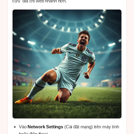
cứu" địa chỉ web nhanh hơn.
Vào
Network Settings
(Cài đặt mạng) trên máy tính
hoặc điện thoại.