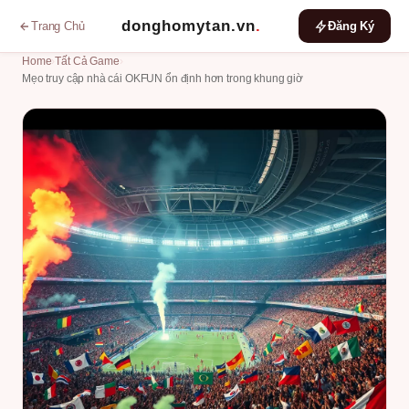
donghomytan.vn
.
Trang Chủ
Đăng Ký
Home
›
Tất Cả Game
›
Mẹo truy cập nhà cái OKFUN ổn định hơn trong khung giờ