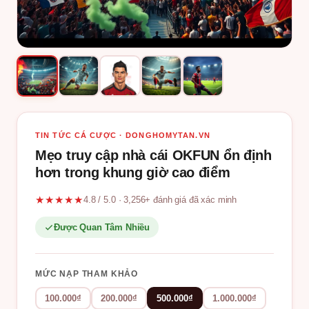
TIN TỨC CÁ CƯỢC · DONGHOMYTAN.VN
Mẹo truy cập nhà cái OKFUN ổn định
hơn trong khung giờ cao điểm
★★★★★
4.8 / 5.0 · 3,256+ đánh giá đã xác minh
Được Quan Tâm Nhiều
MỨC NẠP THAM KHẢO
100.000₫
200.000₫
500.000₫
1.000.000₫