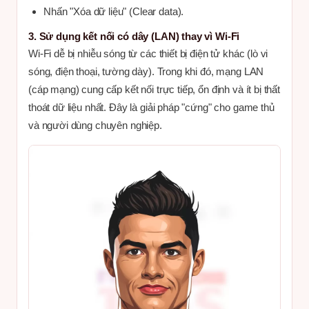
Nhấn "Xóa dữ liệu" (Clear data).
3. Sử dụng kết nối có dây (LAN) thay vì Wi-Fi
Wi-Fi dễ bị nhiễu sóng từ các thiết bị điện tử khác (lò vi
sóng, điện thoại, tường dày). Trong khi đó, mạng LAN
(cáp mạng) cung cấp kết nối trực tiếp, ổn định và ít bị thất
thoát dữ liệu nhất. Đây là giải pháp "cứng" cho game thủ
và người dùng chuyên nghiệp.