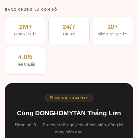
BẰNG CHỨNG LÀ CON SỐ
2M+
24/7
10+
Lượt Rút Tiền
Hỗ Trợ
Năm Kinh Nghiệm
4.8/5
Tiêu Chuẩn
💥 ƯU ĐÃI HÔM NAY
Cùng DONGHOMYTAN Thắng Lớn
Đừng bỏ lỡ — Freebet mỗi ngày cho thành viên, đăng ký
ngay hôm nay.