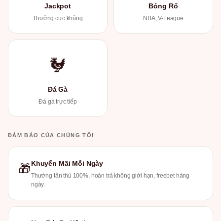
Jackpot
Bóng Rổ
Thưởng cực khủng
NBA, V-League
🐓
Đá Gà
Đá gà trực tiếp
ĐẢM BẢO CỦA CHÚNG TÔI
Khuyến Mãi Mỗi Ngày
🎁
Thưởng tân thủ 100%, hoàn trả không giới hạn, freebet hàng
ngày.