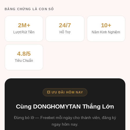
BẰNG CHỨNG LÀ CON SỐ
2M+
24/7
10+
Lượt Rút Tiền
Hỗ Trợ
Năm Kinh Nghiệm
4.8/5
Tiêu Chuẩn
💥 ƯU ĐÃI HÔM NAY
Cùng DONGHOMYTAN Thắng Lớn
Đừng bỏ lỡ — Freebet mỗi ngày cho thành viên, đăng ký
ngay hôm nay.