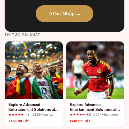
Gia Nhập →
TIN TỨC MỚI NHẤT
Explore Advanced
Explore Advanced
Entertainment Solutions at
Entertainment Solutions at
GO99: A Candid Review for
uu88pai.com: A Balanced
★★★★★
4.8 · 1932+ lượt xem
★★★★★
4.8 · 2674+ lượt xem
First-Time Visitors
Independent Review
Xem Chi Tiết →
Xem Chi Tiết →