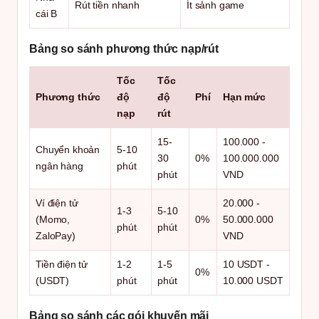
Rút tiền nhanh
Ít sảnh game
cái B
Bảng so sánh phương thức nạp/rút
Tốc
Tốc
Phương thức
độ
độ
Phí
Hạn mức
nạp
rút
15-
100.000 -
Chuyển khoản
5-10
30
0%
100.000.000
ngân hàng
phút
phút
VND
Ví điện tử
20.000 -
1-3
5-10
(Momo,
0%
50.000.000
phút
phút
ZaloPay)
VND
Tiền điện tử
1-2
1-5
10 USDT -
0%
(USDT)
phút
phút
10.000 USDT
Bảng so sánh các gói khuyến mãi