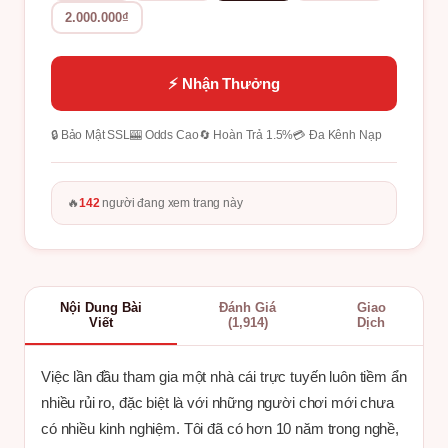
2.000.000₫
⚡ Nhận Thưởng
🔒 Bảo Mật SSL
🎰 Odds Cao
🔄 Hoàn Trả 1.5%
💳 Đa Kênh Nạp
🔥
142
người đang xem trang này
Nội Dung Bài
Đánh Giá
Giao
Viết
(1,914)
Dịch
Việc lần đầu tham gia một nhà cái trực tuyến luôn tiềm ẩn
nhiều rủi ro, đặc biệt là với những người chơi mới chưa
có nhiều kinh nghiệm. Tôi đã có hơn 10 năm trong nghề,