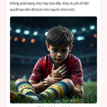
không phải dạng chui hay lừa đảo. Đây là yếu tố tiên
quyết tạo nên độ trust cho người chơi mới.