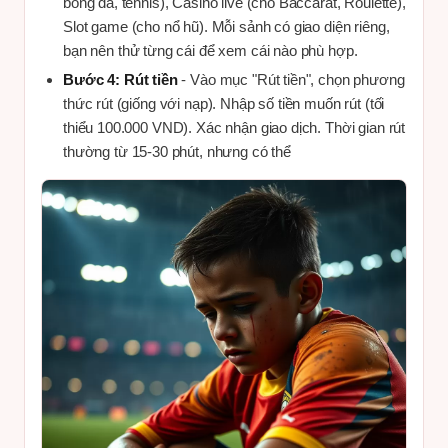
bóng đá, tennis), Casino live (cho Baccarat, Roulette),
Slot game (cho nổ hũ). Mỗi sảnh có giao diện riêng,
bạn nên thử từng cái để xem cái nào phù hợp.
Bước 4: Rút tiền
- Vào mục "Rút tiền", chọn phương
thức rút (giống với nạp). Nhập số tiền muốn rút (tối
thiểu 100.000 VND). Xác nhận giao dịch. Thời gian rút
thường từ 15-30 phút, nhưng có thể