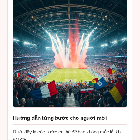
Hướng dẫn từng bước cho người mới
Dưới đây là các bước cụ thể để bạn không mắc lỗi khi
bắt đầu: