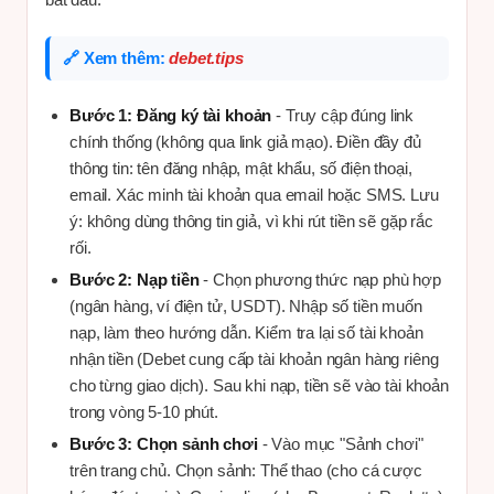
🔗 Xem thêm:
debet.tips
Bước 1: Đăng ký tài khoản
- Truy cập đúng link
chính thống (không qua link giả mạo). Điền đầy đủ
thông tin: tên đăng nhập, mật khẩu, số điện thoại,
email. Xác minh tài khoản qua email hoặc SMS. Lưu
ý: không dùng thông tin giả, vì khi rút tiền sẽ gặp rắc
rối.
Bước 2: Nạp tiền
- Chọn phương thức nạp phù hợp
(ngân hàng, ví điện tử, USDT). Nhập số tiền muốn
nạp, làm theo hướng dẫn. Kiểm tra lại số tài khoản
nhận tiền (Debet cung cấp tài khoản ngân hàng riêng
cho từng giao dịch). Sau khi nạp, tiền sẽ vào tài khoản
trong vòng 5-10 phút.
Bước 3: Chọn sảnh chơi
- Vào mục "Sảnh chơi"
trên trang chủ. Chọn sảnh: Thể thao (cho cá cược