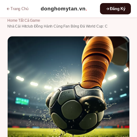
donghomytan.vn
.
Trang Chủ
Đăng Ký
Home
›
Tất Cả Game
›
Nhà Cái Hitclub Đồng Hành Cùng Fan Bóng Đá World Cup: C