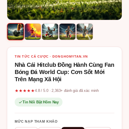
TIN TỨC CÁ CƯỢC · DONGHOMYTAN.VN
Nhà Cái Hitclub Đồng Hành Cùng Fan
Bóng Đá World Cup: Cơn Sốt Mới
Trên Mạng Xã Hội
★★★★★
4.8 / 5.0 · 2,363+ đánh giá đã xác minh
Tin Nổi Bật Hôm Nay
MỨC NẠP THAM KHẢO