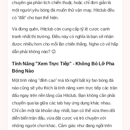
chuyên gia phân tích chiến thuật, hoặc chỉ đơn giản là
một người yêu bóng đá muốn thử vận may, Hitclub đều
có "đất" cho bạn thể hiện.
Và đừng quên, Hitclub còn cung cấp tỷ lệ cược cạnh
tranh nhất thị trường. Điều này có nghĩa là bạn sẽ nhận
được nhiều hơn cho mỗi lần chiến thắng. Nghe có vẻ hấp
dẫn phải không nào? 😉
Tính Năng "Xem Trực Tiếp" - Không Bỏ Lỡ Pha
Bóng Nào
Một tính năng "đỉnh cao" mà tôi nghĩ bất kỳ fan bóng đá
nào cũng sẽ yêu thích là tính năng xem trực tiếp các trận
đấu ngay trên nền tảng của Hitclub. Bạn không cần phải
chuyển qua lại giữa các tab hay ứng dụng khác nhau.
Chỉ cần một tài khoản duy nhất, bạn có thể vừa theo dõi
diễn biến trận đấu, vừa đặt cược và trò chuyện với
những người chơi khác. Cảm giác như đang ngồi trên