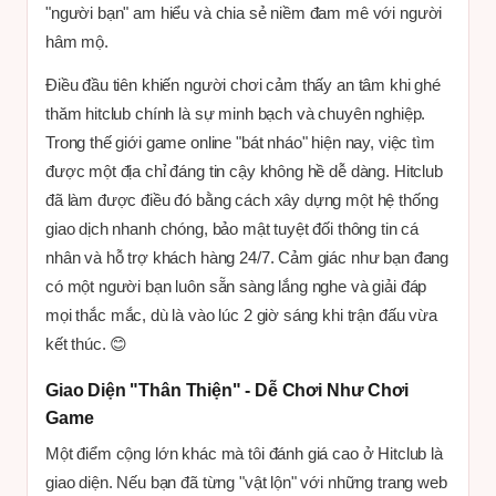
"người bạn" am hiểu và chia sẻ niềm đam mê với người
hâm mộ.
Điều đầu tiên khiến người chơi cảm thấy an tâm khi ghé
thăm hitclub chính là sự minh bạch và chuyên nghiệp.
Trong thế giới game online "bát nháo" hiện nay, việc tìm
được một địa chỉ đáng tin cậy không hề dễ dàng. Hitclub
đã làm được điều đó bằng cách xây dựng một hệ thống
giao dịch nhanh chóng, bảo mật tuyệt đối thông tin cá
nhân và hỗ trợ khách hàng 24/7. Cảm giác như bạn đang
có một người bạn luôn sẵn sàng lắng nghe và giải đáp
mọi thắc mắc, dù là vào lúc 2 giờ sáng khi trận đấu vừa
kết thúc. 😊
Giao Diện "Thân Thiện" - Dễ Chơi Như Chơi
Game
Một điểm cộng lớn khác mà tôi đánh giá cao ở Hitclub là
giao diện. Nếu bạn đã từng "vật lộn" với những trang web