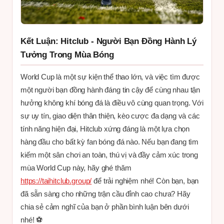
Kết Luận: Hitclub - Người Bạn Đồng Hành Lý
Tưởng Trong Mùa Bóng
World Cup là một sự kiện thể thao lớn, và việc tìm được
một người bạn đồng hành đáng tin cậy để cùng nhau tận
hưởng không khí bóng đá là điều vô cùng quan trọng. Với
sự uy tín, giao diện thân thiện, kèo cược đa dạng và các
tính năng hiện đại, Hitclub xứng đáng là một lựa chọn
hàng đầu cho bất kỳ fan bóng đá nào. Nếu bạn đang tìm
kiếm một sân chơi an toàn, thú vị và đầy cảm xúc trong
mùa World Cup này, hãy ghé thăm
https://taihitclub.group/
để trải nghiệm nhé! Còn bạn, bạn
đã sẵn sàng cho những trận cầu đỉnh cao chưa? Hãy
chia sẻ cảm nghĩ của bạn ở phần bình luận bên dưới
nhé! ⚽