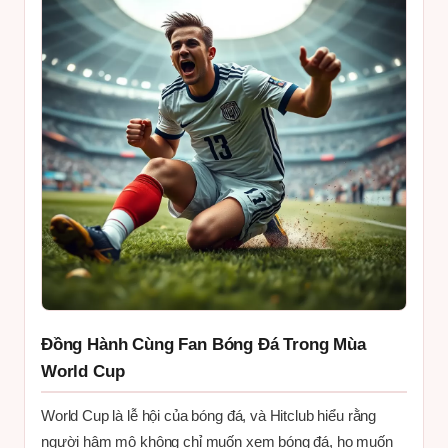
Đồng Hành Cùng Fan Bóng Đá Trong Mùa
World Cup
World Cup là lễ hội của bóng đá, và Hitclub hiểu rằng
người hâm mộ không chỉ muốn xem bóng đá, họ muốn