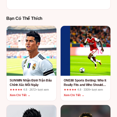
Bạn Có Thể Thích
SUNWIN Nhận Định Trận Đấu
ONE88 Sports Betting: Who It
Chính Xác Mỗi Ngày
Really Fits and Who Should
Keep Their Distance
★★★★★
4.8 · 2672+ lượt xem
★★★★★
4.8 · 3309+ lượt xem
Xem Chi Tiết →
Xem Chi Tiết →