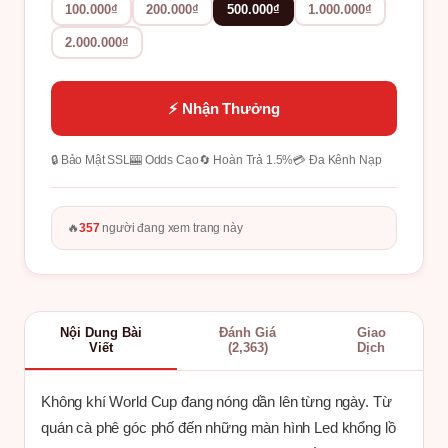
100.000₫
200.000₫
500.000₫
1.000.000₫
2.000.000₫
⚡ Nhận Thưởng
🔒 Bảo Mật SSL
🎰 Odds Cao
🔄 Hoàn Trả 1.5%
💳 Đa Kênh Nạp
🔥
357
người đang xem trang này
Nội Dung Bài
Đánh Giá
Giao
Viết
(2,363)
Dịch
Không khí World Cup đang nóng dần lên từng ngày. Từ
quán cà phê góc phố đến những màn hình Led khổng lồ