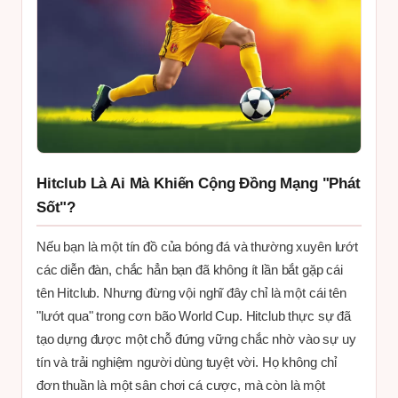
Hitclub Là Ai Mà Khiến Cộng Đồng Mạng "Phát
Sốt"?
Nếu bạn là một tín đồ của bóng đá và thường xuyên lướt
các diễn đàn, chắc hẳn bạn đã không ít lần bắt gặp cái
tên Hitclub. Nhưng đừng vội nghĩ đây chỉ là một cái tên
"lướt qua" trong cơn bão World Cup. Hitclub thực sự đã
tạo dựng được một chỗ đứng vững chắc nhờ vào sự uy
tín và trải nghiệm người dùng tuyệt vời. Họ không chỉ
đơn thuần là một sân chơi cá cược, mà còn là một