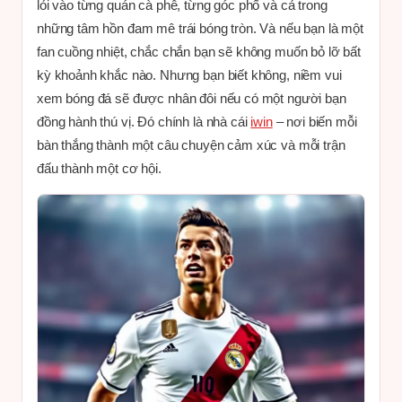
lỏi vào từng quán cà phê, từng góc phố và cả trong
những tâm hồn đam mê trái bóng tròn. Và nếu bạn là một
fan cuồng nhiệt, chắc chắn bạn sẽ không muốn bỏ lỡ bất
kỳ khoảnh khắc nào. Nhưng bạn biết không, niềm vui
xem bóng đá sẽ được nhân đôi nếu có một người bạn
đồng hành thú vị. Đó chính là nhà cái
iwin
– nơi biến mỗi
bàn thắng thành một câu chuyện cảm xúc và mỗi trận
đấu thành một cơ hội.