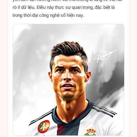
rò rỉ dữ liệu. Điều này thực sự quan trọng, đặc biệt là
trong thời đại công nghệ số hiện nay.