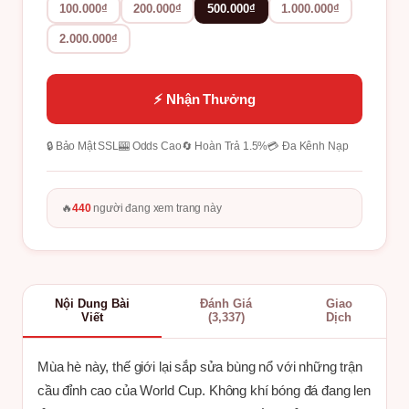
100.000₫
200.000₫
500.000₫
1.000.000₫
2.000.000₫
⚡ Nhận Thưởng
🔒 Bảo Mật SSL
🎰 Odds Cao
🔄 Hoàn Trả 1.5%
💳 Đa Kênh Nạp
🔥
440
người đang xem trang này
Nội Dung Bài
Đánh Giá
Giao
Viết
(3,337)
Dịch
Mùa hè này, thế giới lại sắp sửa bùng nổ với những trận
cầu đỉnh cao của World Cup. Không khí bóng đá đang len