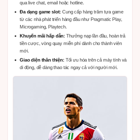
qua live chat, email hoặc hotline.
Đa dạng game slot:
Cung cấp hàng trăm tựa game
từ các nhà phát triển hàng đầu như Pragmatic Play,
Microgaming, Playtech.
Khuyến mãi hấp dẫn:
Thưởng nạp lần đầu, hoàn trả
tiền cược, vòng quay miễn phí dành cho thành viên
mới.
Giao diện thân thiện:
Tối ưu hóa trên cả máy tính và
di động, dễ dàng thao tác ngay cả với người mới.