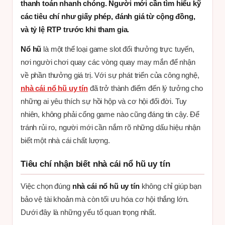
thanh toán nhanh chóng. Người mới cần tìm hiểu kỹ
các tiêu chí như giấy phép, đánh giá từ cộng đồng,
và tỷ lệ RTP trước khi tham gia.
Nổ hũ
là một thể loại game slot đổi thưởng trực tuyến,
nơi người chơi quay các vòng quay may mắn để nhận
về phần thưởng giá trị. Với sự phát triển của công nghệ,
nhà cái nổ hũ uy tín
đã trở thành điểm đến lý tưởng cho
những ai yêu thích sự hồi hộp và cơ hội đổi đời. Tuy
nhiên, không phải cổng game nào cũng đáng tin cậy. Để
tránh rủi ro, người mới cần nắm rõ những dấu hiệu nhận
biết một nhà cái chất lượng.
Tiêu chí nhận biết nhà cái nổ hũ uy tín
Việc chọn đúng
nhà cái nổ hũ uy tín
không chỉ giúp bạn
bảo vệ tài khoản mà còn tối ưu hóa cơ hội thắng lớn.
Dưới đây là những yếu tố quan trọng nhất.