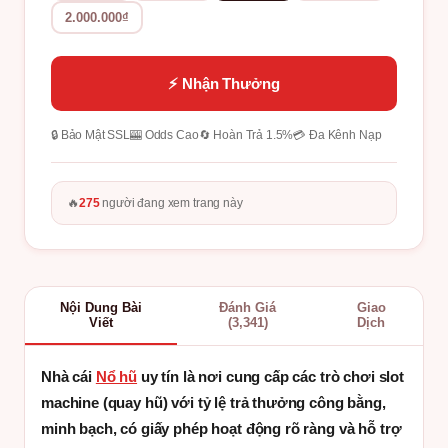
2.000.000₫
⚡ Nhận Thưởng
🔒 Bảo Mật SSL
🎰 Odds Cao
🔄 Hoàn Trả 1.5%
💳 Đa Kênh Nạp
🔥
275
người đang xem trang này
Nội Dung Bài
Đánh Giá
Giao
Viết
(3,341)
Dịch
Nhà cái
Nổ hũ
uy tín là nơi cung cấp các trò chơi slot
machine (quay hũ) với tỷ lệ trả thưởng công bằng,
minh bạch, có giấy phép hoạt động rõ ràng và hỗ trợ