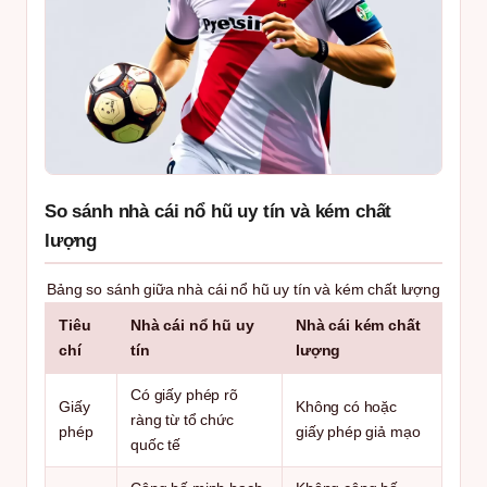
So sánh nhà cái nổ hũ uy tín và kém chất
lượng
Bảng so sánh giữa nhà cái nổ hũ uy tín và kém chất lượng
Tiêu
Nhà cái nổ hũ uy
Nhà cái kém chất
chí
tín
lượng
Có giấy phép rõ
Giấy
Không có hoặc
ràng từ tổ chức
phép
giấy phép giả mạo
quốc tế