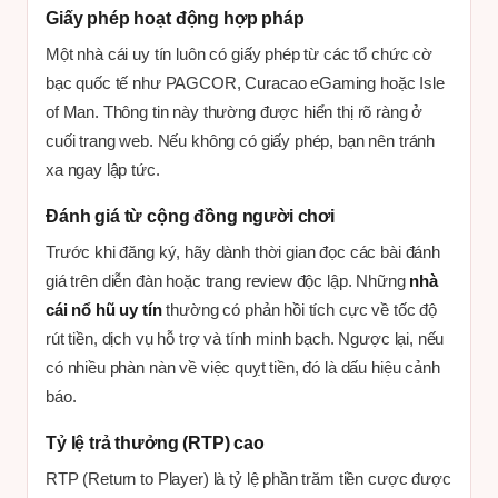
Giấy phép hoạt động hợp pháp
Một nhà cái uy tín luôn có giấy phép từ các tổ chức cờ
bạc quốc tế như PAGCOR, Curacao eGaming hoặc Isle
of Man. Thông tin này thường được hiển thị rõ ràng ở
cuối trang web. Nếu không có giấy phép, bạn nên tránh
xa ngay lập tức.
Đánh giá từ cộng đồng người chơi
Trước khi đăng ký, hãy dành thời gian đọc các bài đánh
giá trên diễn đàn hoặc trang review độc lập. Những
nhà
cái nổ hũ uy tín
thường có phản hồi tích cực về tốc độ
rút tiền, dịch vụ hỗ trợ và tính minh bạch. Ngược lại, nếu
có nhiều phàn nàn về việc quỵt tiền, đó là dấu hiệu cảnh
báo.
Tỷ lệ trả thưởng (RTP) cao
RTP (Return to Player) là tỷ lệ phần trăm tiền cược được