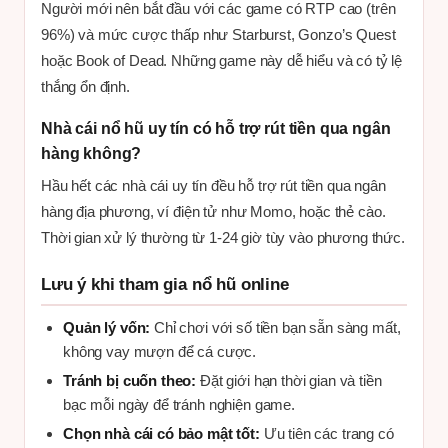
Người mới nên bắt đầu với các game có RTP cao (trên
96%) và mức cược thấp như Starburst, Gonzo’s Quest
hoặc Book of Dead. Những game này dễ hiểu và có tỷ lệ
thắng ổn định.
Nhà cái nổ hũ uy tín có hỗ trợ rút tiền qua ngân
hàng không?
Hầu hết các nhà cái uy tín đều hỗ trợ rút tiền qua ngân
hàng địa phương, ví điện tử như Momo, hoặc thẻ cào.
Thời gian xử lý thường từ 1-24 giờ tùy vào phương thức.
Lưu ý khi tham gia nổ hũ online
Quản lý vốn:
Chỉ chơi với số tiền bạn sẵn sàng mất,
không vay mượn để cá cược.
Tránh bị cuốn theo:
Đặt giới hạn thời gian và tiền
bạc mỗi ngày để tránh nghiện game.
Chọn nhà cái có bảo mật tốt:
Ưu tiên các trang có