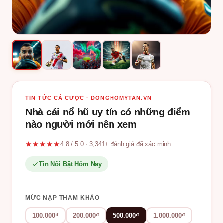
TIN TỨC CÁ CƯỢC · DONGHOMYTAN.VN
Nhà cái nổ hũ uy tín có những điểm
nào người mới nên xem
★★★★★
4.8 / 5.0 · 3,341+ đánh giá đã xác minh
Tin Nổi Bật Hôm Nay
MỨC NẠP THAM KHẢO
100.000₫
200.000₫
500.000₫
1.000.000₫