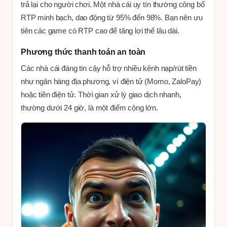
trả lại cho người chơi. Một nhà cái uy tín thường công bố
RTP minh bạch, dao động từ 95% đến 98%. Bạn nên ưu
tiên các game có RTP cao để tăng lợi thế lâu dài.
Phương thức thanh toán an toàn
Các nhà cái đáng tin cậy hỗ trợ nhiều kênh nạp/rút tiền
như ngân hàng địa phương, ví điện tử (Momo, ZaloPay)
hoặc tiền điện tử. Thời gian xử lý giao dịch nhanh,
thường dưới 24 giờ, là một điểm cộng lớn.