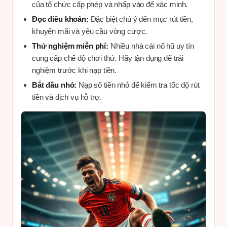
của tổ chức cấp phép và nhấp vào để xác minh.
Đọc điều khoản:
Đặc biệt chú ý đến mục rút tiền,
khuyến mãi và yêu cầu vòng cược.
Thử nghiệm miễn phí:
Nhiều nhà cái nổ hũ uy tín
cung cấp chế độ chơi thử. Hãy tận dụng để trải
nghiệm trước khi nạp tiền.
Bắt đầu nhỏ:
Nạp số tiền nhỏ để kiểm tra tốc độ rút
tiền và dịch vụ hỗ trợ.