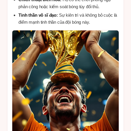
phản công hoặc kiểm soát bóng tùy đối thủ.
Tinh thần võ sĩ đạo:
Sự kiên trì và không bỏ cuộc là
điểm mạnh tinh thần của đội bóng này.