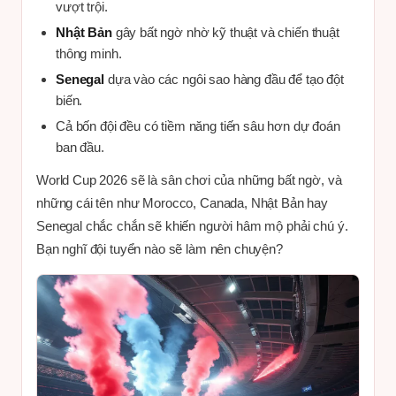
vượt trội.
Nhật Bản
gây bất ngờ nhờ kỹ thuật và chiến thuật
thông minh.
Senegal
dựa vào các ngôi sao hàng đầu để tạo đột
biến.
Cả bốn đội đều có tiềm năng tiến sâu hơn dự đoán
ban đầu.
World Cup 2026 sẽ là sân chơi của những bất ngờ, và
những cái tên như Morocco, Canada, Nhật Bản hay
Senegal chắc chắn sẽ khiến người hâm mộ phải chú ý.
Bạn nghĩ đội tuyển nào sẽ làm nên chuyện?