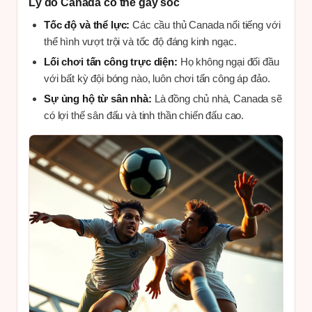
Lý do Canada có thể gây sốc
Tốc độ và thể lực:
Các cầu thủ Canada nổi tiếng với
thể hình vượt trội và tốc độ đáng kinh ngạc.
Lối chơi tấn công trực diện:
Họ không ngại đối đầu
với bất kỳ đội bóng nào, luôn chơi tấn công áp đảo.
Sự ủng hộ từ sân nhà:
Là đồng chủ nhà, Canada sẽ
có lợi thế sân đấu và tinh thần chiến đấu cao.