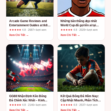
Arcade Game Reviews and
Những bàn thắng đẹp nhất
Entertainment Guides at tk88-
World Cup đã gọi tên ai tại
mz.com: A Straightforward
Go88? Đánh giá từ góc nhìn
★★★★★
4.8 · 2687+ lượt xem
★★★★★
4.8 · 2029+ lượt xem
Guide for New Players
người dùng thực tế
Xem Chi Tiết →
Xem Chi Tiết →
GG88 Nhận Định Kèo Bóng
Kết Quả Bóng Đá Hôm Nay:
Đá Chính Xác Nhất – Kinh
Cập Nhật Nhanh, Phân Tích
Nghiệm Từ Tay Chơi 10 Năm
Chi Tiết Cho Người Đam Mê
★★★★★
4.8 · 2146+ lượt xem
★★★★★
4.8 · 2537+ lượt xem
Xem Chi Tiết →
Xem Chi Tiết →