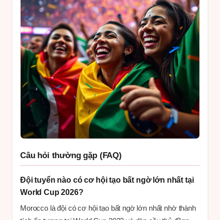
Câu hỏi thường gặp (FAQ)
Đội tuyển nào có cơ hội tạo bất ngờ lớn nhất tại
World Cup 2026?
Morocco là đội có cơ hội tạo bất ngờ lớn nhất nhờ thành