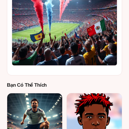
Bạn Có Thể Thích