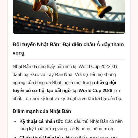
Đội tuyển Nhật Bản: Đại diện châu Á đầy tham
vọng
Nhật Bản đã cho thấy bản lĩnh tại World Cup 2022 khi
đánh bại Đức và Tây Ban Nha. Với sự tiến bộ không
ngừng của bóng đá Nhật, họ là một trong
những đội
tuyển có cơ hội tạo bất ngờ tại World Cup 2026
lớn
nhất. Lối chơi kỷ luật và kỹ thuật là vũ khí lợi hại của họ.
Điểm mạnh của Nhật Bản
Kỹ thuật cá nhân tốt:
Các cầu thủ Nhật Bản có nền
tảng kỹ thuật vững vàng, xử lý bóng thông minh.
Chiến thuật biến hóa:
Họ có thể chơi phòng ngự