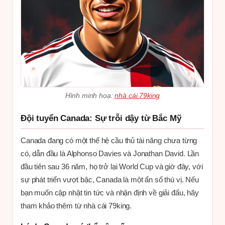
Hình minh hoạ:
nhà cái 79king
Đội tuyển Canada: Sự trỗi dậy từ Bắc Mỹ
Canada đang có một thế hệ cầu thủ tài năng chưa từng
có, dẫn đầu là Alphonso Davies và Jonathan David. Lần
đầu tiên sau 36 năm, họ trở lại World Cup và giờ đây, với
sự phát triển vượt bậc, Canada là một ẩn số thú vị. Nếu
bạn muốn cập nhật tin tức và nhận định về giải đấu, hãy
tham khảo thêm từ nhà cái 79king.