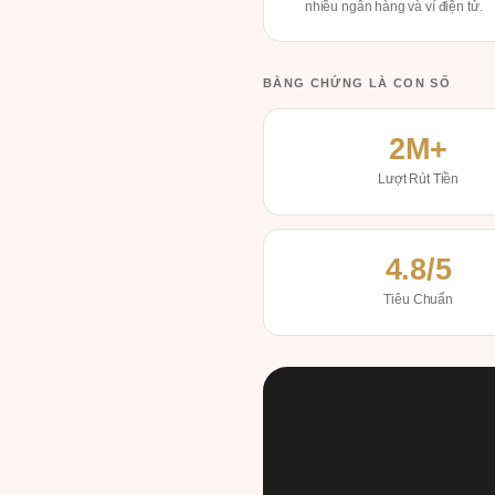
nhiều ngân hàng và ví điện tử.
BẰNG CHỨNG LÀ CON SỐ
2M+
Lượt Rút Tiền
4.8/5
Tiêu Chuẩn