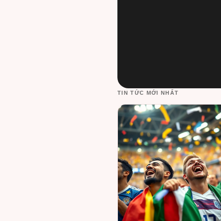
TIN TỨC MỚI NHẤT