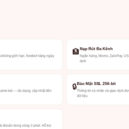
Nạp Rút Đa Kênh
🏦
 không giới hạn, freebet hàng ngày.
Ngân hàng, Momo, ZaloPay, US
dịch.
Bảo Mật SSL 256-bit
🔒
, game bài — đa dạng, cập nhật liên
Thông tin cá nhân và giao dịch đượ
dữ liệu.
ài khoản trong vòng 3 phút. Hỗ trợ